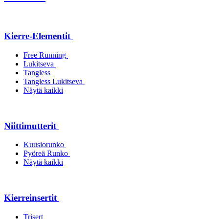
Kierre-Elementit
Free Running
Lukitseva
Tangless
Tangless Lukitseva
Näytä kaikki
Niittimutterit
Kuusiorunko
Pyöreä Runko
Näytä kaikki
Kierreinsertit
Trisert