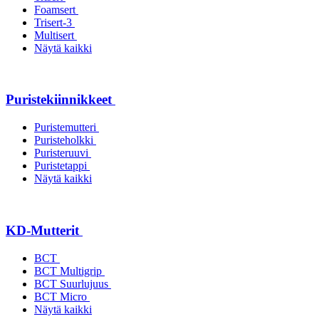
Foamsert
Trisert-3
Multisert
Näytä kaikki
Puristekiinnikkeet
Puristemutteri
Puristeholkki
Puristeruuvi
Puristetappi
Näytä kaikki
KD-Mutterit
BCT
BCT Multigrip
BCT Suurlujuus
BCT Micro
Näytä kaikki