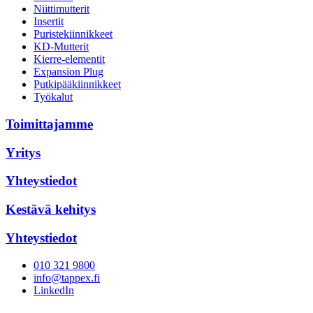
Niittimutterit
Insertit
Puristekiinnikkeet
KD-Mutterit
Kierre-elementit
Expansion Plug
Putkipääkiinnikkeet
Työkalut
Toimittajamme
Yritys
Yhteystiedot
Kestävä kehitys
Yhteystiedot
010 321 9800
info@tappex.fi
LinkedIn