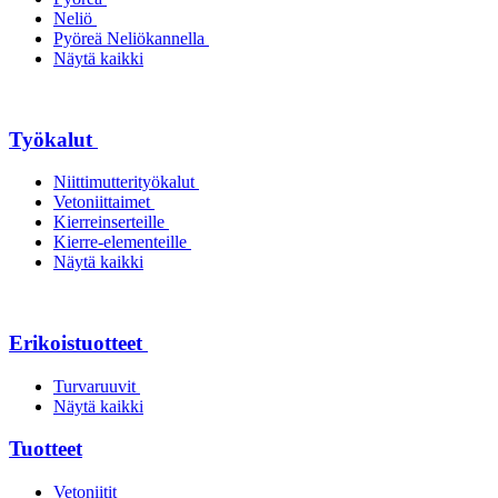
Neliö
Pyöreä Neliökannella
Näytä kaikki
Työkalut
Niittimutterityökalut
Vetoniittaimet
Kierreinserteille
Kierre-elementeille
Näytä kaikki
Erikoistuotteet
Turvaruuvit
Näytä kaikki
Tuotteet
Vetoniitit