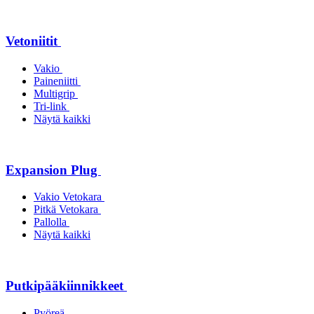
Vetoniitit
Vakio
Paineniitti
Multigrip
Tri-link
Näytä kaikki
Expansion Plug
Vakio Vetokara
Pitkä Vetokara
Pallolla
Näytä kaikki
Putkipääkiinnikkeet
Pyöreä