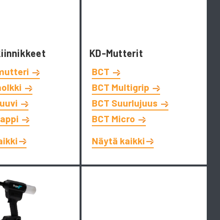
kiinnikkeet
KD-Mutterit
mutteri
BCT
holkki
BCT Multigrip
ruuvi
BCT Suurlujuus
tappi
BCT Micro
aikki
Näytä kaikki