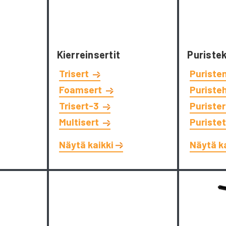
Kierreinsertit
Puriste
Trisert
Puriste
Foamsert
Puriste
Trisert-3
Puriste
Multisert
Puriste
Näytä kaikki
Näytä k