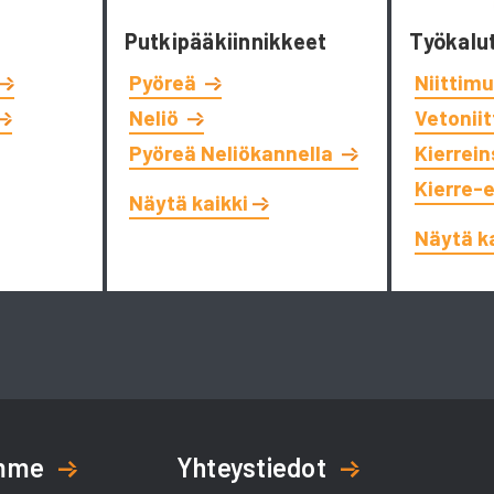
Putkipääkiinnikkeet
Työkalu
Pyöreä
Niittimu
Neliö
Vetonii
Pyöreä Neliökannella
Kierrein
Kierre-
Näytä kaikki
Näytä k
amme
Yhteystiedot