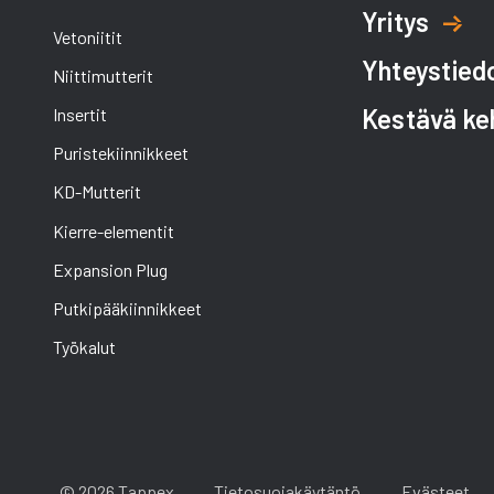
Yritys
Vetoniitit
Yhteystied
Niittimutterit
Kestävä ke
Insertit
Puristekiinnikkeet
KD-Mutterit
Kierre-elementit
Expansion Plug
Putkipääkiinnikkeet
Työkalut
© 2026 Tappex
Tietosuojakäytäntö
Evästeet