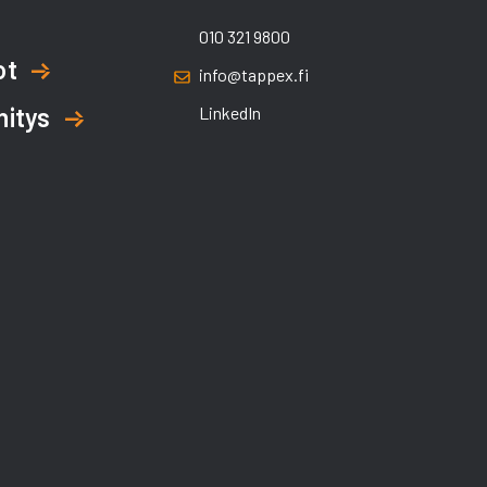
010 321 9800
ot
info@tappex.fi
hitys
LinkedIn