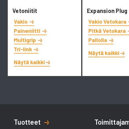
Vetoniitit
Expansion Plug
Vakio
Vakio Vetokara
Paineniitti
Pitkä Vetokara
Multigrip
Pallolla
Tri-link
Näytä kaikki
Näytä kaikki
Tuotteet
Toimittaj