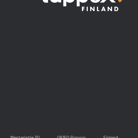
Mestarintie 30
06150 Porvoo
Finland