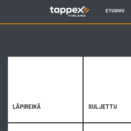
Skip
to
ETUSIVU
content
LÄPIREIKÄ
SULJETTU