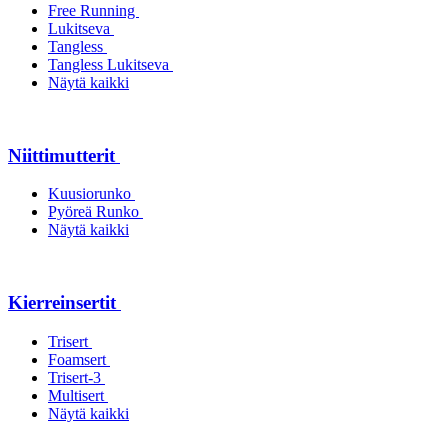
Free Running
Lukitseva
Tangless
Tangless Lukitseva
Näytä kaikki
Niittimutterit
Kuusiorunko
Pyöreä Runko
Näytä kaikki
Kierreinsertit
Trisert
Foamsert
Trisert-3
Multisert
Näytä kaikki