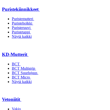
Puristekiinnikkeet
Puristemutteri
Puristeholkki
Puristeruuvi
Puristetappi
Näytä kaikki
KD-Mutterit
BCT
BCT Multigrip
BCT Suurlujuus
BCT Micro
Näytä kaikki
Vetoniitit
Vakio