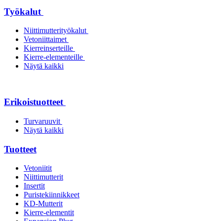
Työkalut
Niittimutterityökalut
Vetoniittaimet
Kierreinserteille
Kierre-elementeille
Näytä kaikki
Erikoistuotteet
Turvaruuvit
Näytä kaikki
Tuotteet
Vetoniitit
Niittimutterit
Insertit
Puristekiinnikkeet
KD-Mutterit
Kierre-elementit