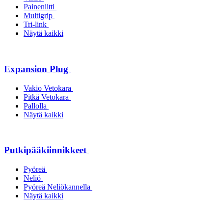
Paineniitti
Multigrip
Tri-link
Näytä kaikki
Expansion Plug
Vakio Vetokara
Pitkä Vetokara
Pallolla
Näytä kaikki
Putkipääkiinnikkeet
Pyöreä
Neliö
Pyöreä Neliökannella
Näytä kaikki