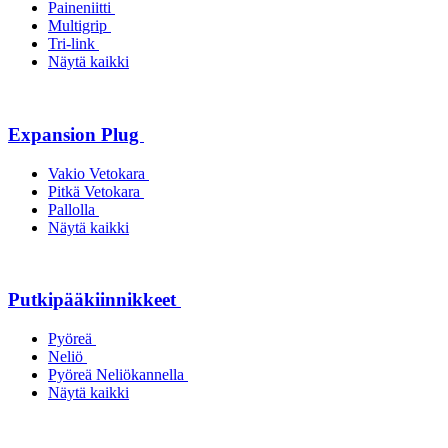
Paineniitti
Multigrip
Tri-link
Näytä kaikki
Expansion Plug
Vakio Vetokara
Pitkä Vetokara
Pallolla
Näytä kaikki
Putkipääkiinnikkeet
Pyöreä
Neliö
Pyöreä Neliökannella
Näytä kaikki