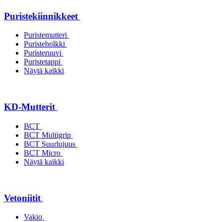
Puristekiinnikkeet
Puristemutteri
Puristeholkki
Puristeruuvi
Puristetappi
Näytä kaikki
KD-Mutterit
BCT
BCT Multigrip
BCT Suurlujuus
BCT Micro
Näytä kaikki
Vetoniitit
Vakio