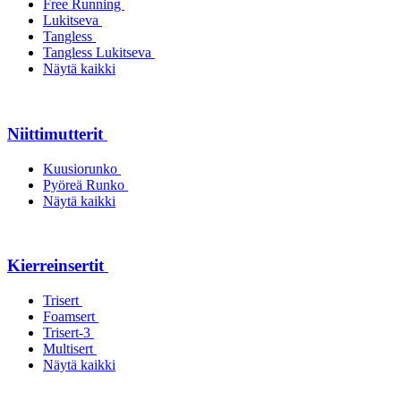
Free Running
Lukitseva
Tangless
Tangless Lukitseva
Näytä kaikki
Niittimutterit
Kuusiorunko
Pyöreä Runko
Näytä kaikki
Kierreinsertit
Trisert
Foamsert
Trisert-3
Multisert
Näytä kaikki