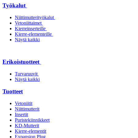
Työkalut
Niittimutterityökalut
Vetoniittaimet
Kierreinserteille
Kierre-elementeille
Näytä kaikki
Erikoistuotteet
Turvaruuvit
Näytä kaikki
Tuotteet
Vetoniitit
Niittimutterit
Insertit
Puristekiinnikkeet
KD-Mutterit
Kierre-elementit
Expansion Plug