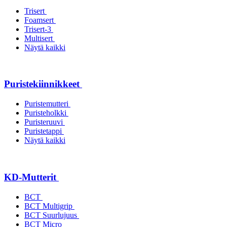
Trisert
Foamsert
Trisert-3
Multisert
Näytä kaikki
Puristekiinnikkeet
Puristemutteri
Puristeholkki
Puristeruuvi
Puristetappi
Näytä kaikki
KD-Mutterit
BCT
BCT Multigrip
BCT Suurlujuus
BCT Micro