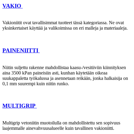
VAKIO
Vakioniitit ovat tavallisimmat tuotteet tässä kategoriassa. Ne ovat
yksinkertaiset käyttää ja valikoimissa on eri malleja ja materiaaleja.
PAINENIITTI
Niitin suljettu rakenne mahdollistaa kaasu-/vesitiiviin kiinnityksen
aina 3500 kPan paineisiin asti, kunhan käytetään oikeaa
suukappaletta työkalussa ja asennetaan reikään, jonka halkaisija on
0,1 mm suurempi kuin niitin runko.
MULTIGRIP
Multigrip vetoniitin muotoilulla on mahdollistettu sen sopivuus
laajemmalle ainevahvuusalueelle kuin tavallinen vakioniitti.