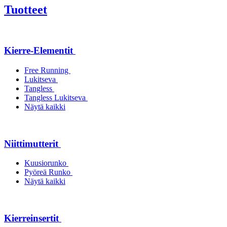
Tuotteet
Kierre-Elementit
Free Running
Lukitseva
Tangless
Tangless Lukitseva
Näytä kaikki
Niittimutterit
Kuusiorunko
Pyöreä Runko
Näytä kaikki
Kierreinsertit