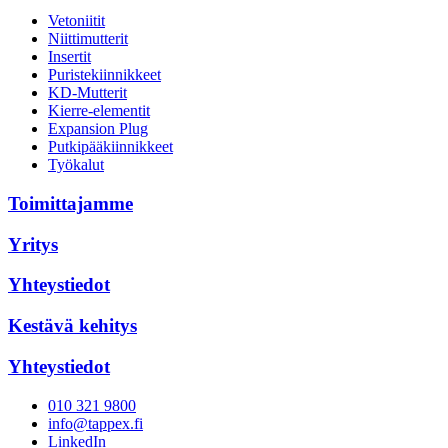
Vetoniitit
Niittimutterit
Insertit
Puristekiinnikkeet
KD-Mutterit
Kierre-elementit
Expansion Plug
Putkipääkiinnikkeet
Työkalut
Toimittajamme
Yritys
Yhteystiedot
Kestävä kehitys
Yhteystiedot
010 321 9800
info@tappex.fi
LinkedIn