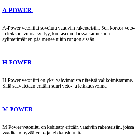
A-POWER
A-Power vetoniitti soveltuu vaativiin rakenteisiin. Sen korkea veto-
ja leikkausvoima syntyy, kun asennettaessa karan suuri
sylinterimäinen pää menee niitin rungon sisään.
H-POWER
H-Power vetoniitti on yksi vahvimmista niiteistä valikoimistamme.
Sillä saavutetaan erittäin suuri veto- ja leikkausvoima.
M-POWER
M-Power vetoniitti on kehitetty erittäin vaativiin rakenteisiin, joissa
vaaditaan hyvää veto- ja leikkauslujuutta.