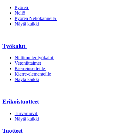
Pyöreä
Neliö
Pyöreä Neliökannella
Näytä kaikki
Työkalut
Niittimutterityökalut
Vetoniittaimet
Kierreinserteille
Kierre-elementeille
Näytä kaikki
Erikoistuotteet
Turvaruuvit
Näytä kaikki
Tuotteet