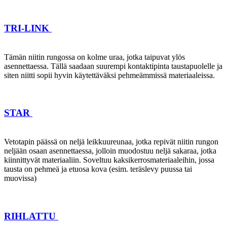
TRI-LINK
Tämän niitin rungossa on kolme uraa, jotka taipuvat ylös
asennettaessa. Tällä saadaan suurempi kontaktipinta taustapuolelle ja
siten niitti sopii hyvin käytettäväksi pehmeämmissä materiaaleissa.
STAR
Vetotapin päässä on neljä leikkuureunaa, jotka repivät niitin rungon
neljään osaan asennettaessa, jolloin muodostuu neljä sakaraa, jotka
kiinnittyvät materiaaliin. Soveltuu kaksikerrosmateriaaleihin, jossa
tausta on pehmeä ja etuosa kova (esim. teräslevy puussa tai
muovissa)
RIHLATTU