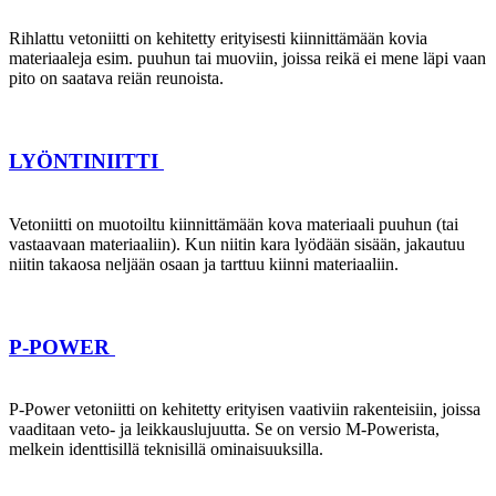
Rihlattu vetoniitti on kehitetty erityisesti kiinnittämään kovia
materiaaleja esim. puuhun tai muoviin, joissa reikä ei mene läpi vaan
pito on saatava reiän reunoista.
LYÖNTINIITTI
Vetoniitti on muotoiltu kiinnittämään kova materiaali puuhun (tai
vastaavaan materiaaliin). Kun niitin kara lyödään sisään, jakautuu
niitin takaosa neljään osaan ja tarttuu kiinni materiaaliin.
P-POWER
P-Power vetoniitti on kehitetty erityisen vaativiin rakenteisiin, joissa
vaaditaan veto- ja leikkauslujuutta. Se on versio M-Powerista,
melkein identtisillä teknisillä ominaisuuksilla.