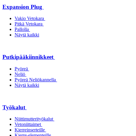
Expansion Plug
Vakio Vetokara
Pitkä Vetokara
Pallolla
Näytä kaikki
Putkipääkiinnikkeet
Pyöreä
Neliö
Pyöreä Neliökannella
Näytä kaikki
Työkalut
Niittimutterityökalut
Vetoniittaimet
Kierreinserteille
Kierre-elementeille