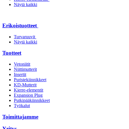
Näytä kaikki
Erikoistuotteet
Turvaruuvit
Näytä kaikki
Tuotteet
Vetoniitit
Niittimutterit
Insertit
Puristekiinnikkeet
KD-Mutterit
Kierre-elementit
Expansion Plug
Putkipääkiinnikkeet
Työkalut
Toimittajamme
Yritys