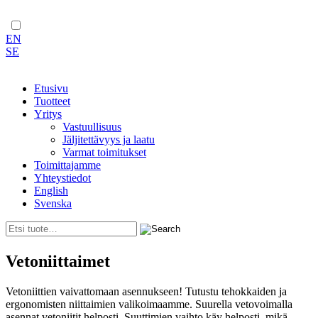
EN
SE
Etusivu
Tuotteet
Yritys
Vastuullisuus
Jäljitettävyys ja laatu
Varmat toimitukset
Toimittajamme
Yhteystiedot
English
Svenska
Skip
Vetoniittaimet
to
content
Vetoniittien vaivattomaan asennukseen! Tutustu tehokkaiden ja
ergonomisten niittaimien valikoimaamme. Suurella vetovoimalla
asennat vetoniitit helposti. Suuttimien vaihto käy helposti, mikä