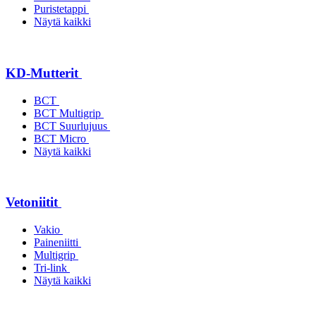
Puristetappi
Näytä kaikki
KD-Mutterit
BCT
BCT Multigrip
BCT Suurlujuus
BCT Micro
Näytä kaikki
Vetoniitit
Vakio
Paineniitti
Multigrip
Tri-link
Näytä kaikki