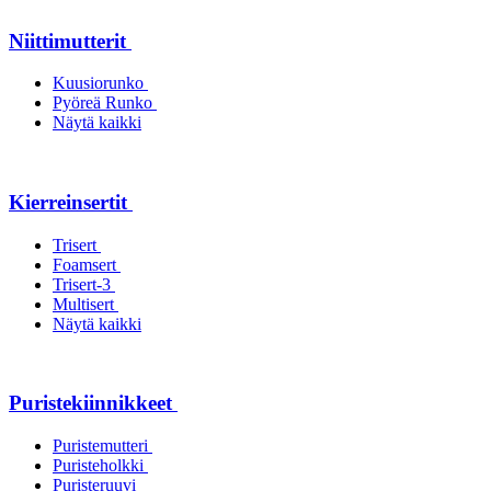
Niittimutterit
Kuusiorunko
Pyöreä Runko
Näytä kaikki
Kierreinsertit
Trisert
Foamsert
Trisert-3
Multisert
Näytä kaikki
Puristekiinnikkeet
Puristemutteri
Puristeholkki
Puristeruuvi