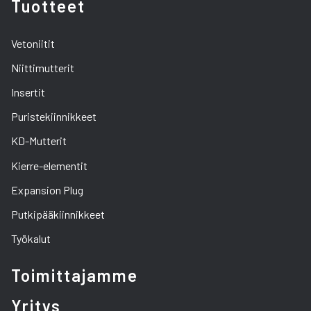
Tuotteet
Vetoniitit
Niittimutterit
Insertit
Puristekiinnikkeet
KD-Mutterit
Kierre-elementit
Expansion Plug
Putkipääkiinnikkeet
Työkalut
Toimittajamme
Yritys