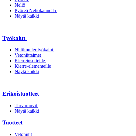
Neliö
Pyöreä Neliökannella
Näytä kaikki
Työkalut
Niittimutterityökalut
Vetoniittaimet
Kierreinserteille
Kierre-elementeille
Näytä kaikki
Erikoistuotteet
Turvaruuvit
Näytä kaikki
Tuotteet
Vetoniitit