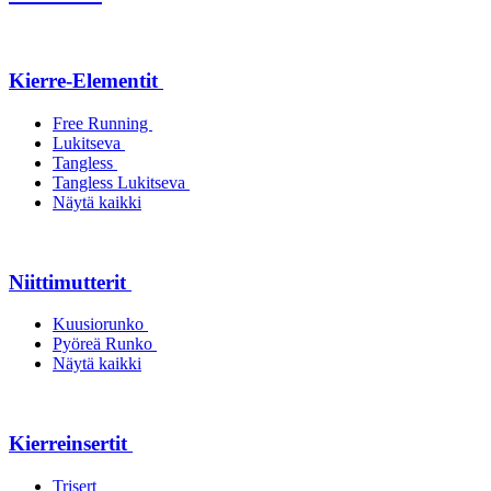
Kierre-Elementit
Free Running
Lukitseva
Tangless
Tangless Lukitseva
Näytä kaikki
Niittimutterit
Kuusiorunko
Pyöreä Runko
Näytä kaikki
Kierreinsertit
Trisert