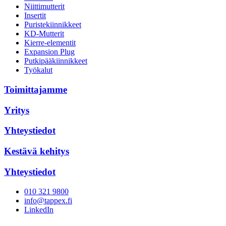
Niittimutterit
Insertit
Puristekiinnikkeet
KD-Mutterit
Kierre-elementit
Expansion Plug
Putkipääkiinnikkeet
Työkalut
Toimittajamme
Yritys
Yhteystiedot
Kestävä kehitys
Yhteystiedot
010 321 9800
info@tappex.fi
LinkedIn