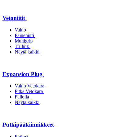
Vetoniitit
Vakio
Paineniitti
Multigrip
Tri-link
Näytä kaikki
Expansion Plug
Vakio Vetokara
Pitkä Vetokara
Pallolla
Näytä kaikki
Putkipääkiinnikkeet
Pyöreä