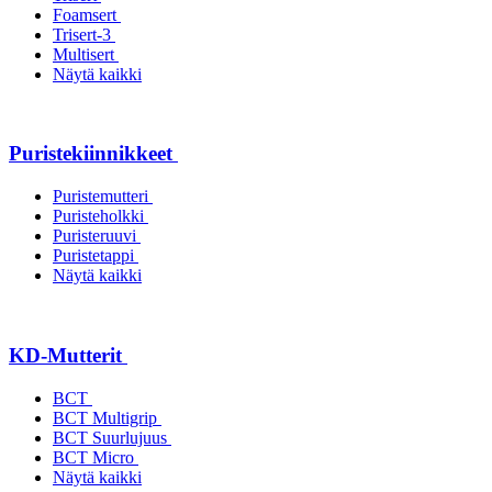
Foamsert
Trisert-3
Multisert
Näytä kaikki
Puristekiinnikkeet
Puristemutteri
Puristeholkki
Puristeruuvi
Puristetappi
Näytä kaikki
KD-Mutterit
BCT
BCT Multigrip
BCT Suurlujuus
BCT Micro
Näytä kaikki