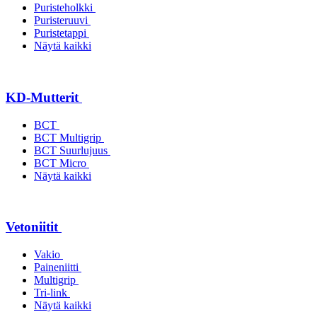
Puristeholkki
Puristeruuvi
Puristetappi
Näytä kaikki
KD-Mutterit
BCT
BCT Multigrip
BCT Suurlujuus
BCT Micro
Näytä kaikki
Vetoniitit
Vakio
Paineniitti
Multigrip
Tri-link
Näytä kaikki