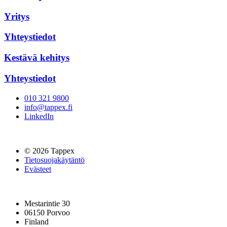
Yritys
Yhteystiedot
Kestävä kehitys
Yhteystiedot
010 321 9800
info@tappex.fi
LinkedIn
© 2026 Tappex
Tietosuojakäytäntö
Evästeet
Mestarintie 30
06150 Porvoo
Finland