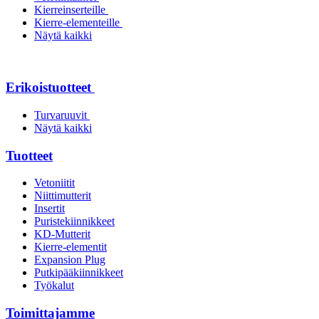
Kierreinserteille
Kierre-elementeille
Näytä kaikki
Erikoistuotteet
Turvaruuvit
Näytä kaikki
Tuotteet
Vetoniitit
Niittimutterit
Insertit
Puristekiinnikkeet
KD-Mutterit
Kierre-elementit
Expansion Plug
Putkipääkiinnikkeet
Työkalut
Toimittajamme