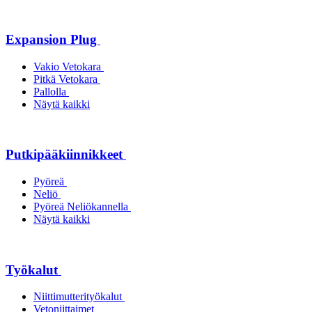
Expansion Plug
Vakio Vetokara
Pitkä Vetokara
Pallolla
Näytä kaikki
Putkipääkiinnikkeet
Pyöreä
Neliö
Pyöreä Neliökannella
Näytä kaikki
Työkalut
Niittimutterityökalut
Vetoniittaimet