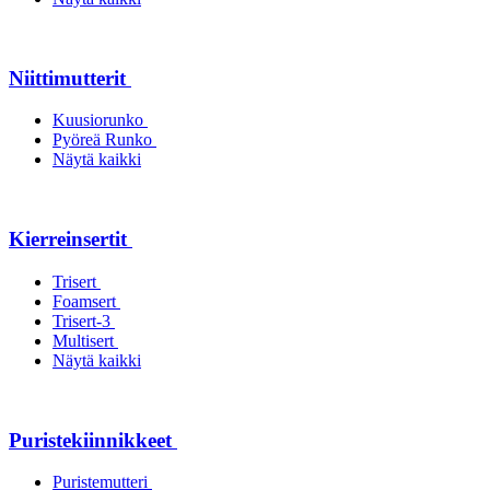
Niittimutterit
Kuusiorunko
Pyöreä Runko
Näytä kaikki
Kierreinsertit
Trisert
Foamsert
Trisert-3
Multisert
Näytä kaikki
Puristekiinnikkeet
Puristemutteri