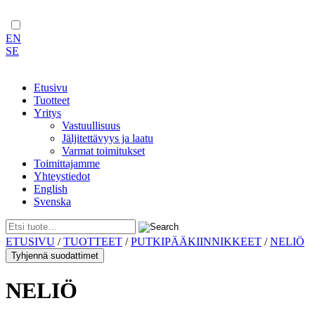
EN
SE
Etusivu
Tuotteet
Yritys
Vastuullisuus
Jäljitettävyys ja laatu
Varmat toimitukset
Toimittajamme
Yhteystiedot
English
Svenska
Skip
ETUSIVU
/
TUOTTEET
/
PUTKIPÄÄKIINNIKKEET
/
NELIÖ
to
Tyhjennä suodattimet
content
NELIÖ