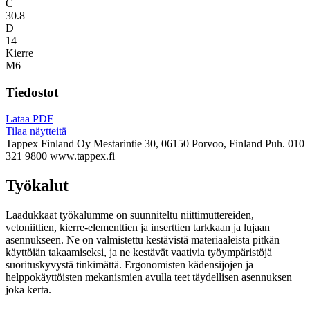
C
30.8
D
14
Kierre
M6
Tiedostot
Lataa PDF
Tilaa näytteitä
Tappex Finland Oy
Mestarintie 30, 06150 Porvoo, Finland
Puh. 010
321 9800
www.tappex.fi
Työkalut
Laadukkaat työkalumme on suunniteltu niittimuttereiden,
vetoniittien, kierre-elementtien ja inserttien tarkkaan ja lujaan
asennukseen. Ne on valmistettu kestävistä materiaaleista pitkän
käyttöiän takaamiseksi, ja ne kestävät vaativia työympäristöjä
suorituskyvystä tinkimättä. Ergonomisten kädensijojen ja
helppokäyttöisten mekanismien avulla teet täydellisen asennuksen
joka kerta.