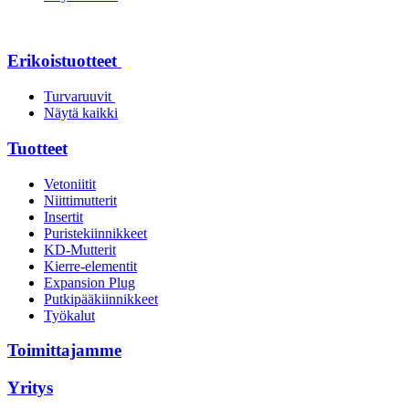
Erikoistuotteet
Turvaruuvit
Näytä kaikki
Tuotteet
Vetoniitit
Niittimutterit
Insertit
Puristekiinnikkeet
KD-Mutterit
Kierre-elementit
Expansion Plug
Putkipääkiinnikkeet
Työkalut
Toimittajamme
Yritys