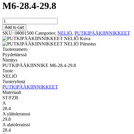
M6-28.4-29.8
NELIÖ
PUTKIPÄÄKIINNIKE
Add to cart
M6-
SKU:
08001500
Categories:
NELIÖ
,
PUTKIPÄÄKIINNIKKEET
28.4-
29.8
quantity
Tuotenumero
Pyydettäessä
Nimitys
PUTKIPÄÄKIINNIKE M6-28.4-29.8
Tuote
NELIÖ
Tuoteryhmä
PUTKIPÄÄKIINNIKKEET
Materiaali
ST/FZB
A
28.4
A ylätoleranssi
29.8
A alatoleranssi
28.4