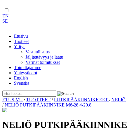
EN
SE
Etusivu
Tuotteet
Yritys
Vastuullisuus
Jäljitettävyys ja laatu
Varmat toimitukset
Toimittajamme
Yhteystiedot
English
Svenska
Skip
ETUSIVU
/
TUOTTEET
/
PUTKIPÄÄKIINNIKKEET
/
NELIÖ
to
/
NELIÖ PUTKIPÄÄKIINNIKE M6-28.4-29.8
content
NELIÖ PUTKIPÄÄKIINNIKE