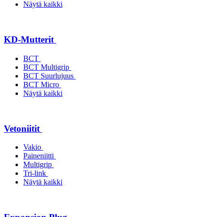
Näytä kaikki
KD-Mutterit
BCT
BCT Multigrip
BCT Suurlujuus
BCT Micro
Näytä kaikki
Vetoniitit
Vakio
Paineniitti
Multigrip
Tri-link
Näytä kaikki