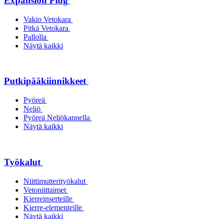
Expansion Plug
Vakio Vetokara
Pitkä Vetokara
Pallolla
Näytä kaikki
Putkipääkiinnikkeet
Pyöreä
Neliö
Pyöreä Neliökannella
Näytä kaikki
Työkalut
Niittimutterityökalut
Vetoniittaimet
Kierreinserteille
Kierre-elementeille
Näytä kaikki