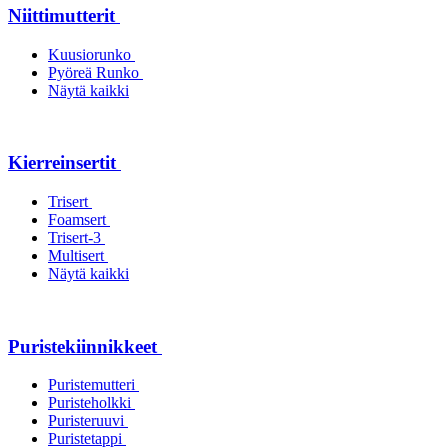
Niittimutterit
Kuusiorunko
Pyöreä Runko
Näytä kaikki
Kierreinsertit
Trisert
Foamsert
Trisert-3
Multisert
Näytä kaikki
Puristekiinnikkeet
Puristemutteri
Puristeholkki
Puristeruuvi
Puristetappi