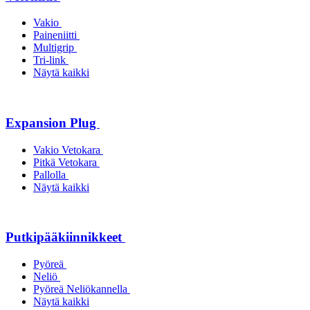
Vakio
Paineniitti
Multigrip
Tri-link
Näytä kaikki
Expansion Plug
Vakio Vetokara
Pitkä Vetokara
Pallolla
Näytä kaikki
Putkipääkiinnikkeet
Pyöreä
Neliö
Pyöreä Neliökannella
Näytä kaikki