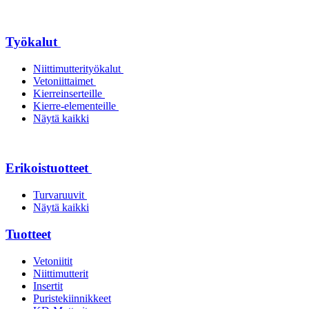
Työkalut
Niittimutterityökalut
Vetoniittaimet
Kierreinserteille
Kierre-elementeille
Näytä kaikki
Erikoistuotteet
Turvaruuvit
Näytä kaikki
Tuotteet
Vetoniitit
Niittimutterit
Insertit
Puristekiinnikkeet