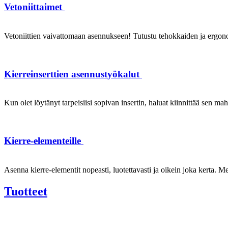
Vetoniittaimet
Vetoniittien vaivattomaan asennukseen! Tutustu tehokkaiden ja ergonom
Kierreinserttien asennustyökalut
Kun olet löytänyt tarpeisiisi sopivan insertin, haluat kiinnittää sen ma
Kierre-elementeille
Asenna kierre-elementit nopeasti, luotettavasti ja oikein joka kerta. Mei
Tuotteet