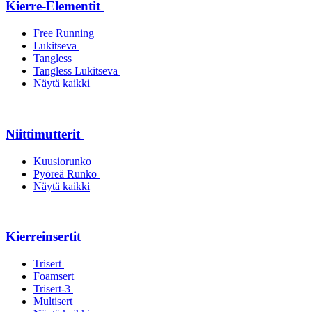
Kierre-Elementit
Free Running
Lukitseva
Tangless
Tangless Lukitseva
Näytä kaikki
Niittimutterit
Kuusiorunko
Pyöreä Runko
Näytä kaikki
Kierreinsertit
Trisert
Foamsert
Trisert-3
Multisert