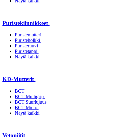
Näytä kaikki
Puristekiinnikkeet
Puristemutteri
Puristeholkki
Puristeruuvi
Puristetappi
Näytä kaikki
KD-Mutterit
BCT
BCT Multigrip
BCT Suurlujuus
BCT Micro
Näytä kaikki
Vetoniitit