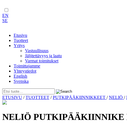
EN
SE
Etusivu
Tuotteet
Yritys
Vastuullisuus
Jäljitettävyys ja laatu
Varmat toimitukset
Toimittajamme
Yhteystiedot
English
Svenska
Skip
ETUSIVU
/
TUOTTEET
/
PUTKIPÄÄKIINNIKKEET
/
NELIÖ
/
to
content
NELIÖ PUTKIPÄÄKIINNIKE M