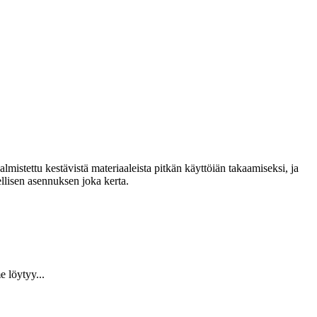
lmistettu kestävistä materiaaleista pitkän käyttöiän takaamiseksi, ja
llisen asennuksen joka kerta.
 löytyy...