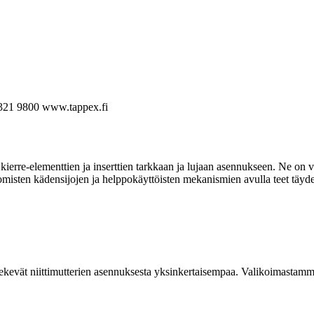
321 9800
www.tappex.fi
ierre-elementtien ja inserttien tarkkaan ja lujaan asennukseen. Ne on va
omisten kädensijojen ja helppokäyttöisten mekanismien avulla teet täyde
kevät niittimutterien asennuksesta yksinkertaisempaa. Valikoimastamme