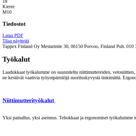
18
Kierre
M10
Tiedostot
Lataa PDF
Tilaa näytteitä
Tappex Finland Oy
Mestarintie 30, 06150 Porvoo, Finland
Puh. 010 
Työkalut
Laadukkaat työkalumme on suunniteltu niittimuttereiden, vetoniittien, k
ne kestävät vaativia työympäristöjä suorituskyvystä tinkimättä. Ergon
Niittimutterityökalut
Yksi painallus, yksi asennus. Tehokkaat ja ergonomiset työkalumme te