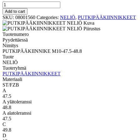
NELIÖ
PUTKIPÄÄKIINNIKE
Add to cart
M10-
SKU:
08001560
Categories:
NELIÖ
,
PUTKIPÄÄKIINNIKKEET
47.5-
48.8
quantity
Tuotenumero
Pyydettäessä
Nimitys
PUTKIPÄÄKIINNIKE M10-47.5-48.8
Tuote
NELIÖ
Tuoteryhmä
PUTKIPÄÄKIINNIKKEET
Materiaali
ST/FZB
A
47.5
A ylätoleranssi
48.8
A alatoleranssi
47.5
C
49.8
D