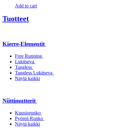
Add to cart
Tuotteet
Kierre-Elementit
Free Running
Lukitseva
Tangless
Tangless Lukitseva
Näytä kaikki
Niittimutterit
Kuusiorunko
Pyöreä Runko
Näytä kaikki