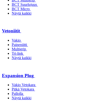
BCT Multigrip
BCT Suurlujuus
BCT Micro
Näytä kaikki
Vetoniitit
Vakio
Paineniitti
Multigrip
Tri-link
Näytä kaikki
Expansion Plug
Vakio Vetokara
Pitkä Vetokara
Pallolla
Näytä kaikki