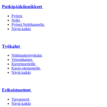
Putkipääkiinnikkeet
Pyöreä
Neliö
Pyöreä Neliökannella
Näytä kaikki
Työkalut
Niittimutterityökalut
Vetoniittaimet
Kierreinserteille
Kierre-elementeille
Näytä kaikki
Erikoistuotteet
Turvaruuvit
Näytä kaikki