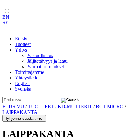
EN
SE
Etusivu
Tuotteet
Yritys
Vastuullisuus
Jäljitettävyys ja laatu
Varmat toimitukset
Toimittajamme
Yhteystiedot
English
Svenska
Skip
ETUSIVU
/
TUOTTEET
/
KD-MUTTERIT
/
BCT MICRO
/
to
LAIPPAKANTA
content
Tyhjennä suodattimet
LAIPPAKANTA