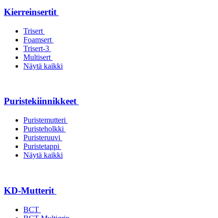
Kierreinsertit
Trisert
Foamsert
Trisert-3
Multisert
Näytä kaikki
Puristekiinnikkeet
Puristemutteri
Puristeholkki
Puristeruuvi
Puristetappi
Näytä kaikki
KD-Mutterit
BCT