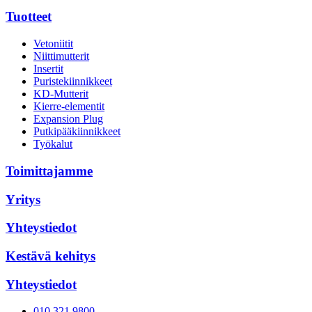
Tuotteet
Vetoniitit
Niittimutterit
Insertit
Puristekiinnikkeet
KD-Mutterit
Kierre-elementit
Expansion Plug
Putkipääkiinnikkeet
Työkalut
Toimittajamme
Yritys
Yhteystiedot
Kestävä kehitys
Yhteystiedot
010 321 9800