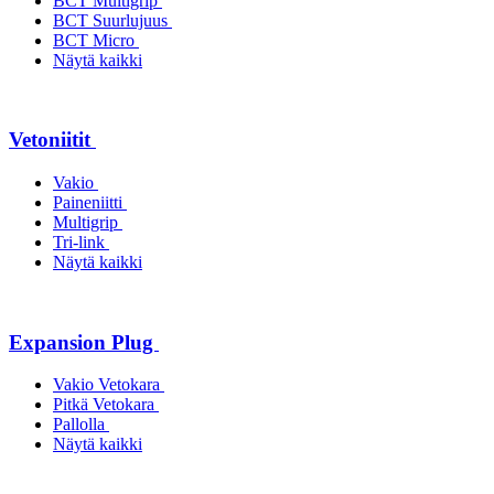
BCT Multigrip
BCT Suurlujuus
BCT Micro
Näytä kaikki
Vetoniitit
Vakio
Paineniitti
Multigrip
Tri-link
Näytä kaikki
Expansion Plug
Vakio Vetokara
Pitkä Vetokara
Pallolla
Näytä kaikki