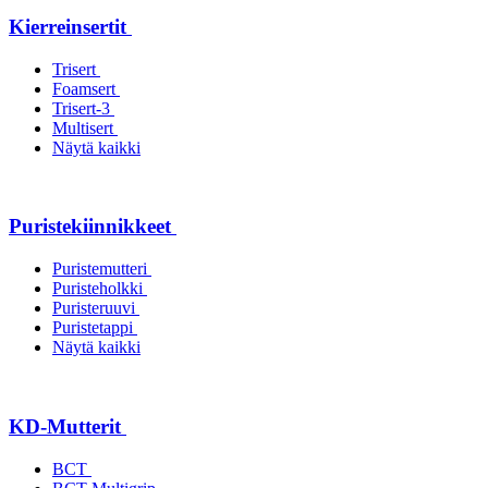
Kierreinsertit
Trisert
Foamsert
Trisert-3
Multisert
Näytä kaikki
Puristekiinnikkeet
Puristemutteri
Puristeholkki
Puristeruuvi
Puristetappi
Näytä kaikki
KD-Mutterit
BCT