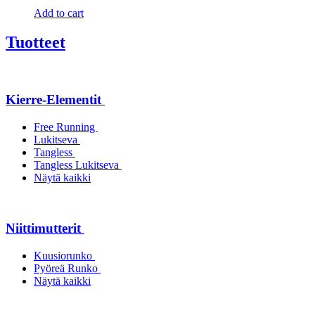
Add to cart
Tuotteet
Kierre-Elementit
Free Running
Lukitseva
Tangless
Tangless Lukitseva
Näytä kaikki
Niittimutterit
Kuusiorunko
Pyöreä Runko
Näytä kaikki