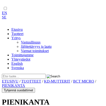
EN
SE
Etusivu
Tuotteet
Yritys
Vastuullisuus
Jäljitettävyys ja laatu
Varmat toimitukset
Toimittajamme
Yhteystiedot
English
Svenska
Skip
ETUSIVU
/
TUOTTEET
/
KD-MUTTERIT
/
BCT MICRO
/
to
PIENIKANTA
content
Tyhjennä suodattimet
PIENIKANTA