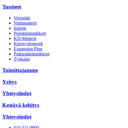
Tuotteet
Vetoniitit
Niittimutterit
Insertit
Puristekiinnikkeet
KD-Mutterit
Kierre-elementit
Expansion Plug
Putkipääkiinnikkeet
Työkalut
Toimittajamme
Yritys
Yhteystiedot
Kestävä kehitys
Yhteystiedot
010 321 9800