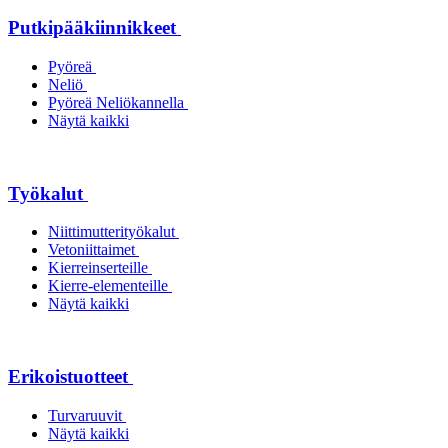
Putkipääkiinnikkeet
Pyöreä
Neliö
Pyöreä Neliökannella
Näytä kaikki
Työkalut
Niittimutterityökalut
Vetoniittaimet
Kierreinserteille
Kierre-elementeille
Näytä kaikki
Erikoistuotteet
Turvaruuvit
Näytä kaikki