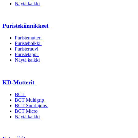
Näytä kaikki
Puristekiinnikkeet
Puristemutteri
Puristeholkki
Puristeruuvi
Puristetappi
Näytä kaikki
KD-Mutterit
BCT
BCT Multigrip
BCT Suurlujuus
BCT Micro
Näytä kaikki