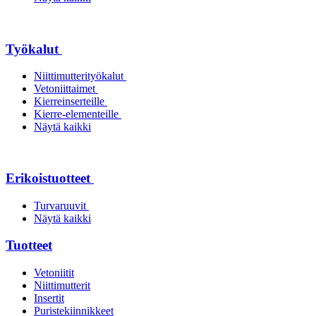
Työkalut
Niittimutterityökalut
Vetoniittaimet
Kierreinserteille
Kierre-elementeille
Näytä kaikki
Erikoistuotteet
Turvaruuvit
Näytä kaikki
Tuotteet
Vetoniitit
Niittimutterit
Insertit
Puristekiinnikkeet