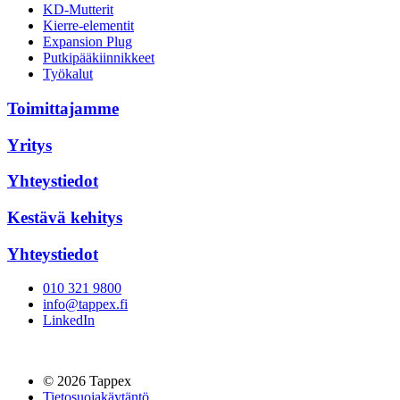
KD-Mutterit
Kierre-elementit
Expansion Plug
Putkipääkiinnikkeet
Työkalut
Toimittajamme
Yritys
Yhteystiedot
Kestävä kehitys
Yhteystiedot
010 321 9800
info@tappex.fi
LinkedIn
© 2026 Tappex
Tietosuojakäytäntö