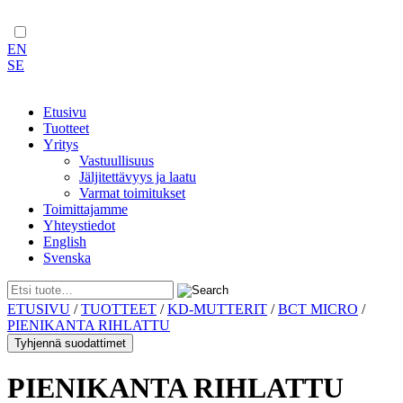
EN
SE
Etusivu
Tuotteet
Yritys
Vastuullisuus
Jäljitettävyys ja laatu
Varmat toimitukset
Toimittajamme
Yhteystiedot
English
Svenska
Skip
ETUSIVU
/
TUOTTEET
/
KD-MUTTERIT
/
BCT MICRO
/
to
PIENIKANTA RIHLATTU
content
Tyhjennä suodattimet
PIENIKANTA RIHLATTU