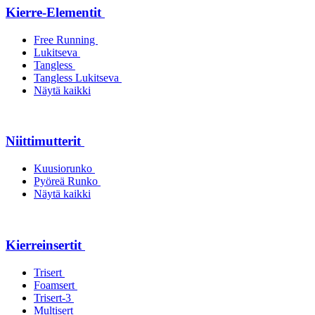
Kierre-Elementit
Free Running
Lukitseva
Tangless
Tangless Lukitseva
Näytä kaikki
Niittimutterit
Kuusiorunko
Pyöreä Runko
Näytä kaikki
Kierreinsertit
Trisert
Foamsert
Trisert-3
Multisert