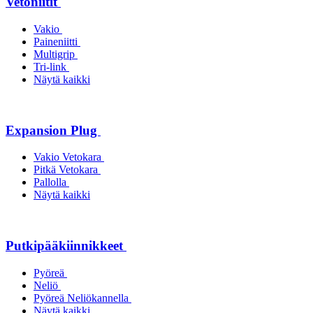
Vetoniitit
Vakio
Paineniitti
Multigrip
Tri-link
Näytä kaikki
Expansion Plug
Vakio Vetokara
Pitkä Vetokara
Pallolla
Näytä kaikki
Putkipääkiinnikkeet
Pyöreä
Neliö
Pyöreä Neliökannella
Näytä kaikki