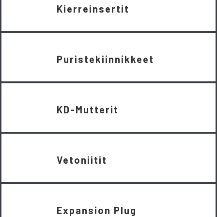
Kierreinsertit
Puristekiinnikkeet
KD-Mutterit
Vetoniitit
Expansion Plug