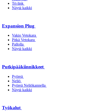
Tri-link
Näytä kaikki
Expansion Plug
Vakio Vetokara
Pitkä Vetokara
Pallolla
Näytä kaikki
Putkipääkiinnikkeet
Pyöreä
Neliö
Pyöreä Neliökannella
Näytä kaikki
Työkalut