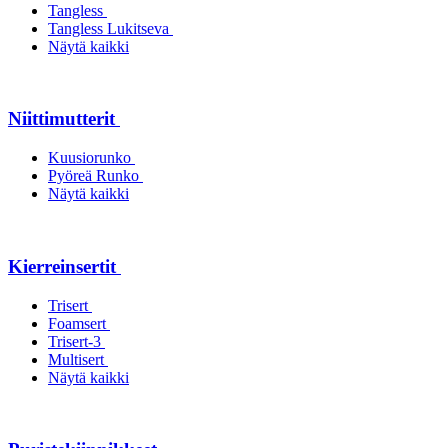
Tangless
Tangless Lukitseva
Näytä kaikki
Niittimutterit
Kuusiorunko
Pyöreä Runko
Näytä kaikki
Kierreinsertit
Trisert
Foamsert
Trisert-3
Multisert
Näytä kaikki