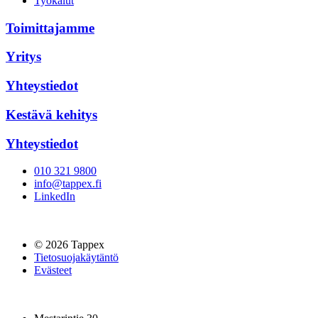
Työkalut
Toimittajamme
Yritys
Yhteystiedot
Kestävä kehitys
Yhteystiedot
010 321 9800
info@tappex.fi
LinkedIn
© 2026 Tappex
Tietosuojakäytäntö
Evästeet