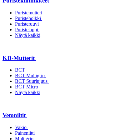
Puristekiinnikkeet
Puristemutteri
Puristeholkki
Puristeruuvi
Puristetappi
Näytä kaikki
KD-Mutterit
BCT
BCT Multigrip
BCT Suurlujuus
BCT Micro
Näytä kaikki
Vetoniitit
Vakio
Paineniitti
Multigrip