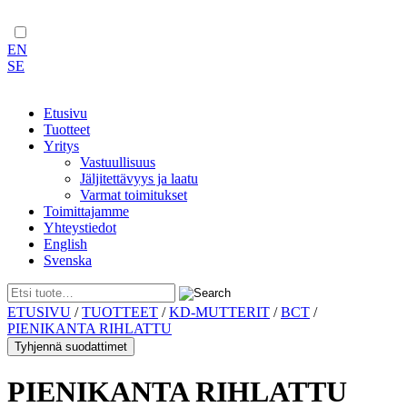
EN
SE
Etusivu
Tuotteet
Yritys
Vastuullisuus
Jäljitettävyys ja laatu
Varmat toimitukset
Toimittajamme
Yhteystiedot
English
Svenska
Skip
ETUSIVU
/
TUOTTEET
/
KD-MUTTERIT
/
BCT
/
to
PIENIKANTA RIHLATTU
content
Tyhjennä suodattimet
PIENIKANTA RIHLATTU