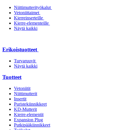
Niittimutterityökalut
Vetoniittaimet
Kierreinserteille
Kierre-elementeille
Näytä kaikki
Erikoistuotteet
Turvaruuvit
Näytä kaikki
Tuotteet
Vetoniitit
Niittimutterit
Insertit
Puristekiinnikkeet
KD-Mutterit
Kierre-elementit
Expansion Plug
Putkipääkiinnikkeet