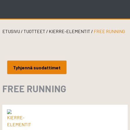
Skip
to
content
ETUSIVU
/
TUOTTEET
/
KIERRE-ELEMENTIT
/
FREE RUNNING
Tyhjennä suodattimet
FREE RUNNING