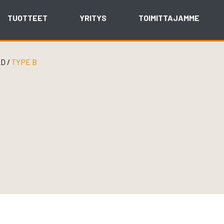
TUOTTEET
YRITYS
TOIMITTAJAMME
LD
/
TYPE B