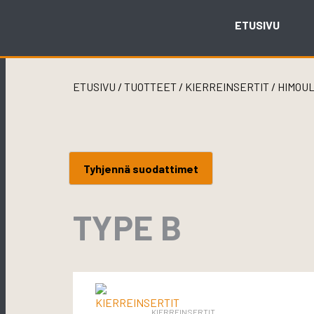
Skip
to
ETUSIVU
content
ETUSIVU
/
TUOTTEET
/
KIERREINSERTIT
/
HIMOU
Tyhjennä suodattimet
TYPE B
KIERREINSERTIT