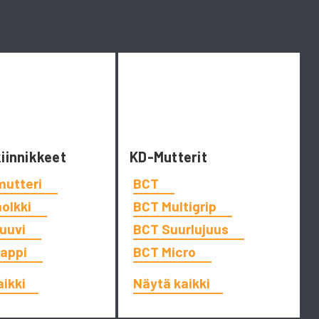
kiinnikkeet
KD-Mutterit
mutteri
BCT
holkki
BCT Multigrip
ruuvi
BCT Suurlujuus
tappi
BCT Micro
aikki
Näytä kaikki