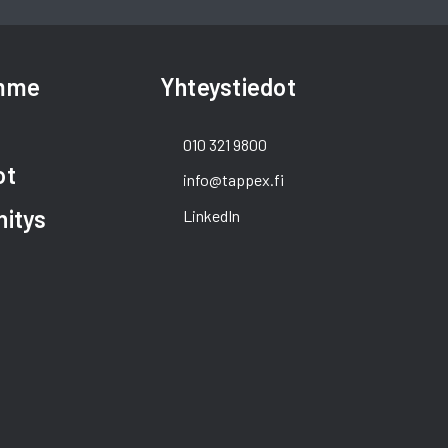
amme
Yhteystiedot
010 321 9800
ot
info@tappex.fi
hitys
LinkedIn