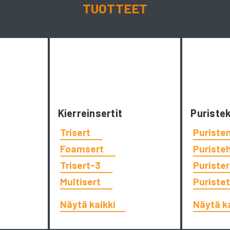
TUOTTEET
Kierreinsertit
Puriste
Trisert
Puriste
Foamsert
Puriste
Trisert-3
Puriste
Multisert
Puriste
Näytä kaikki
Näytä k