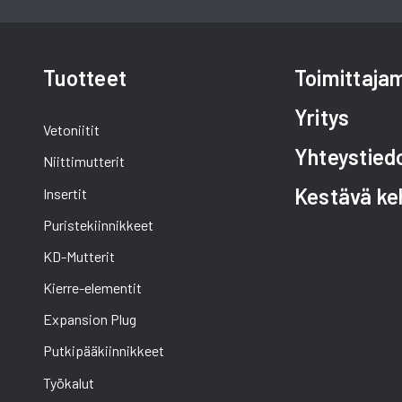
Tuotteet
Toimittaj
Yritys
Vetoniitit
Yhteystied
Niittimutterit
Kestävä ke
Insertit
Puristekiinnikkeet
KD-Mutterit
Kierre-elementit
Expansion Plug
Putkipääkiinnikkeet
Työkalut