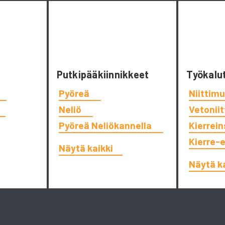
Putkipääkiinnikkeet
Työkalu
Pyöreä
Niittimu
Neliö
Vetonii
Pyöreä Neliökannella
Kierrein
Kierre-
Näytä kaikki
Näytä k