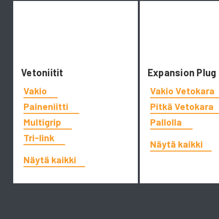
Vetoniitit
Expansion Plug
Vakio
Vakio Vetokara
Paineniitti
Pitkä Vetokara
Multigrip
Pallolla
Tri-link
Näytä kaikki
Näytä kaikki