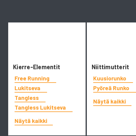
Kierre-Elementit
Niittimutterit
Free Running
Kuusiorunko
Lukitseva
Pyöreä Runko
Tangless
Näytä kaikki
Tangless Lukitseva
Näytä kaikki