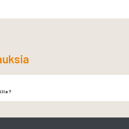
auksia
ille?