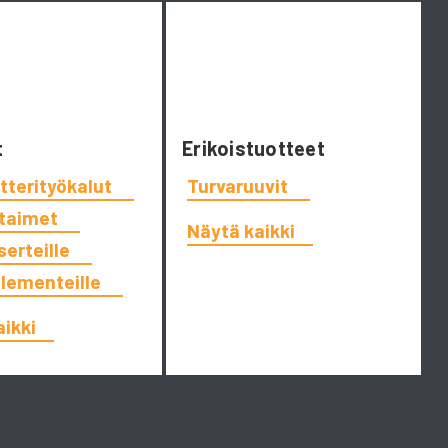
t
Erikoistuotteet
tterityökalut
Turvaruuvit
ttaimet
Näytä kaikki
serteille
elementeille
aikki