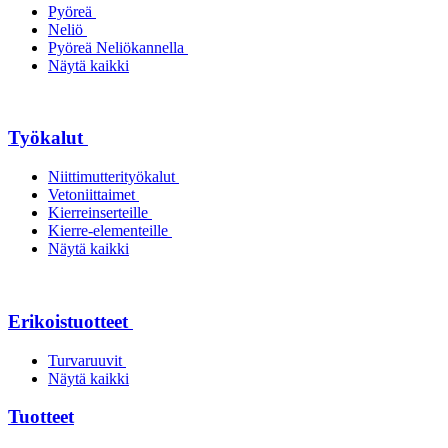
Pyöreä
Neliö
Pyöreä Neliökannella
Näytä kaikki
Työkalut
Niittimutterityökalut
Vetoniittaimet
Kierreinserteille
Kierre-elementeille
Näytä kaikki
Erikoistuotteet
Turvaruuvit
Näytä kaikki
Tuotteet