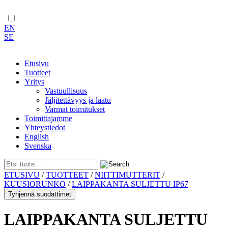
EN
SE
Etusivu
Tuotteet
Yritys
Vastuullisuus
Jäljitettävyys ja laatu
Varmat toimitukset
Toimittajamme
Yhteystiedot
English
Svenska
Skip
ETUSIVU
/
TUOTTEET
/
NIITTIMUTTERIT
/
to
KUUSIORUNKO
/
LAIPPAKANTA SULJETTU IP67
content
Tyhjennä suodattimet
LAIPPAKANTA SULJETTU