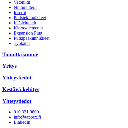
Vetoniitit
Niittimutterit
Insertit
Puristekiinnikkeet
KD-Mutterit
Kierre-elementit
Expansion Plug
Putkipääkiinnikkeet
Työkalut
Toimittajamme
Yritys
Yhteystiedot
Kestävä kehitys
Yhteystiedot
010 321 9800
info@tappex.fi
LinkedIn