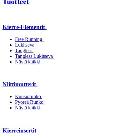
Tuotteet
Kierre-Elementit
Free Running
Lukitseva
Tangless
Tangless Lukitseva
Näytä kaikki
Niittimutterit
Kuusiorunko
Pyöreä Runko
Näytä kaikki
Kierreinsertit