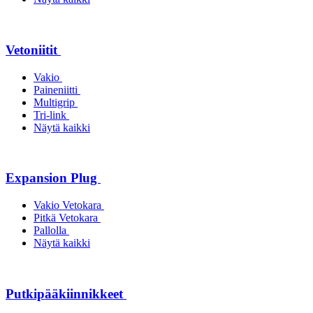
Vetoniitit
Vakio
Paineniitti
Multigrip
Tri-link
Näytä kaikki
Expansion Plug
Vakio Vetokara
Pitkä Vetokara
Pallolla
Näytä kaikki
Putkipääkiinnikkeet