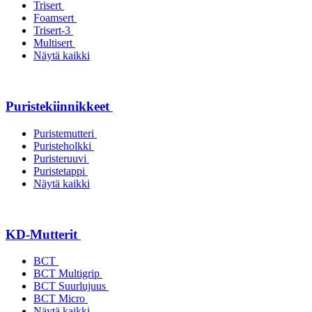
Trisert
Foamsert
Trisert-3
Multisert
Näytä kaikki
Puristekiinnikkeet
Puristemutteri
Puristeholkki
Puristeruuvi
Puristetappi
Näytä kaikki
KD-Mutterit
BCT
BCT Multigrip
BCT Suurlujuus
BCT Micro
Näytä kaikki