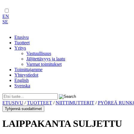
EN
SE
Etusivu
Tuotteet
Yritys
Vastuullisuus
Jäljitettävyys ja laatu
Varmat toimitukset
Toimittajamme
Yhteystiedot
English
Svenska
Skip
ETUSIVU
/
TUOTTEET
/
NIITTIMUTTERIT
/
PYÖREÄ RUNK
to
Tyhjennä suodattimet
content
LAIPPAKANTA SULJETTU