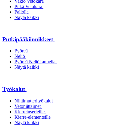
Vakio Vetokara
Pitkä Vetokara
Pallolla
Näytä kaikki
Putkipääkiinnikkeet
Pyöreä
Neliö
Pyöreä Neliökannella
Näytä kaikki
Työkalut
Niittimutterityökalut
Vetoniittaimet
Kierreinserteille
Kierre-elementeille
Näytä kaikki