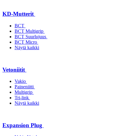
KD-Mutterit
BCT
BCT Multigrip
BCT Suurlujuus
BCT Micro
Näytä kaikki
Vetoniitit
Vakio
Paineniitti
Multigrip
Tri-link
Näytä kaikki
Expansion Plug