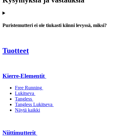
Puristemutteri ei ole tiukasti kiinni levyssä, miksi?
Tuotteet
Kierre-Elementit
Free Running
Lukitseva
Tangless
Tangless Lukitseva
Näytä kaikki
Niittimutterit