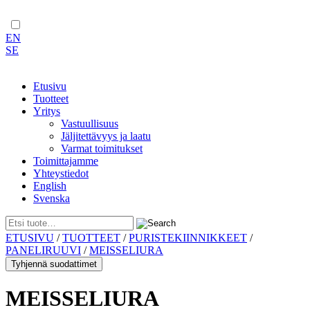
EN
SE
Etusivu
Tuotteet
Yritys
Vastuullisuus
Jäljitettävyys ja laatu
Varmat toimitukset
Toimittajamme
Yhteystiedot
English
Svenska
Skip
ETUSIVU
/
TUOTTEET
/
PURISTEKIINNIKKEET
/
to
PANELIRUUVI
/
MEISSELIURA
content
Tyhjennä suodattimet
MEISSELIURA