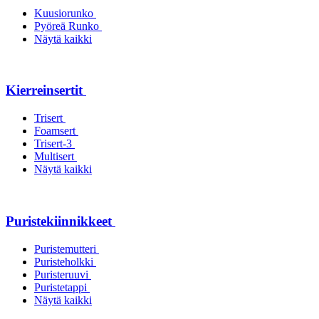
Kuusiorunko
Pyöreä Runko
Näytä kaikki
Kierreinsertit
Trisert
Foamsert
Trisert-3
Multisert
Näytä kaikki
Puristekiinnikkeet
Puristemutteri
Puristeholkki
Puristeruuvi
Puristetappi
Näytä kaikki