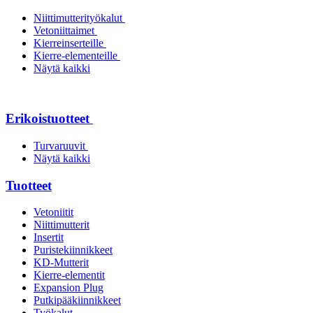
Niittimutterityökalut
Vetoniittaimet
Kierreinserteille
Kierre-elementeille
Näytä kaikki
Erikoistuotteet
Turvaruuvit
Näytä kaikki
Tuotteet
Vetoniitit
Niittimutterit
Insertit
Puristekiinnikkeet
KD-Mutterit
Kierre-elementit
Expansion Plug
Putkipääkiinnikkeet
Työkalut