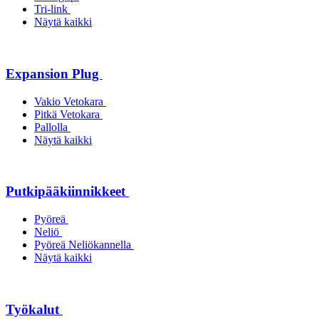
Tri-link
Näytä kaikki
Expansion Plug
Vakio Vetokara
Pitkä Vetokara
Pallolla
Näytä kaikki
Putkipääkiinnikkeet
Pyöreä
Neliö
Pyöreä Neliökannella
Näytä kaikki
Työkalut