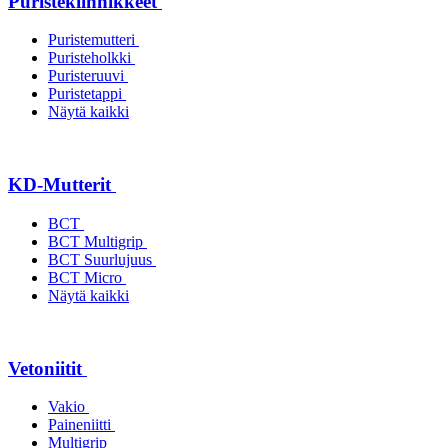
Puristekiinnikkeet
Puristemutteri
Puristeholkki
Puristeruuvi
Puristetappi
Näytä kaikki
KD-Mutterit
BCT
BCT Multigrip
BCT Suurlujuus
BCT Micro
Näytä kaikki
Vetoniitit
Vakio
Paineniitti
Multigrip