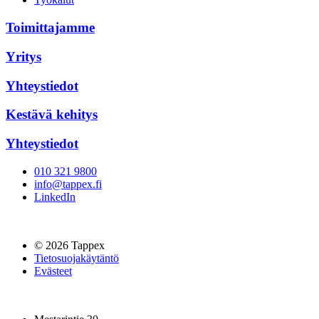
Toimittajamme
Yritys
Yhteystiedot
Kestävä kehitys
Yhteystiedot
010 321 9800
info@tappex.fi
LinkedIn
© 2026 Tappex
Tietosuojakäytäntö
Evästeet