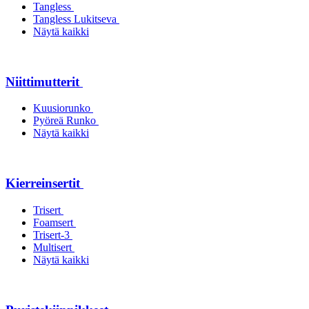
Tangless
Tangless Lukitseva
Näytä kaikki
Niittimutterit
Kuusiorunko
Pyöreä Runko
Näytä kaikki
Kierreinsertit
Trisert
Foamsert
Trisert-3
Multisert
Näytä kaikki