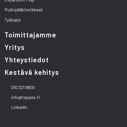
Putkipääkiinnikkeet
Työkalut
Toimittajamme
Yritys
Yhteystiedot
Kestävä kehitys
010 321 9800
info@tappex.fi
LinkedIn