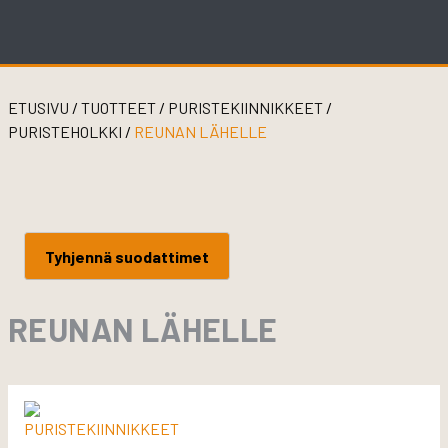
Skip
to
content
ETUSIVU
/
TUOTTEET
/
PURISTEKIINNIKKEET
/
PURISTEHOLKKI
/
REUNAN LÄHELLE
Tyhjennä suodattimet
REUNAN LÄHELLE