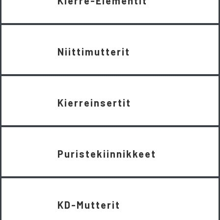
Kierre-Elementit
Niittimutterit
Kierreinsertit
Puristekiinnikkeet
KD-Mutterit