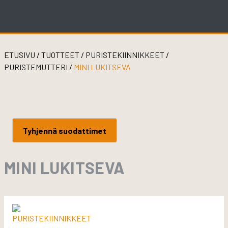
Skip
to
content
ETUSIVU
/
TUOTTEET
/
PURISTEKIINNIKKEET
/
PURISTEMUTTERI
/
MINI LUKITSEVA
Tyhjennä suodattimet
MINI LUKITSEVA