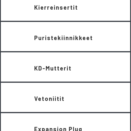
Kierreinsertit
Puristekiinnikkeet
KD-Mutterit
Vetoniitit
Expansion Plug