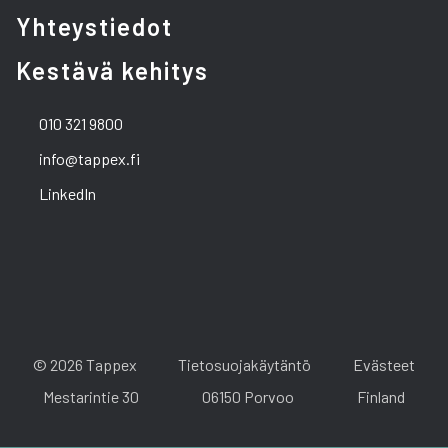
Yhteystiedot
Kestävä kehitys
010 321 9800
info@tappex.fi
LinkedIn
© 2026 Tappex
Tietosuojakäytäntö
Evästeet
Mestarintie 30
06150 Porvoo
Finland