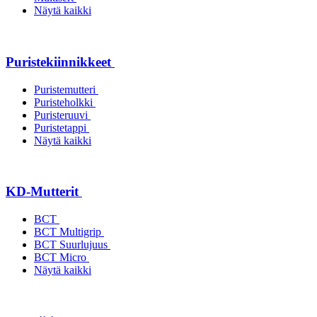
Näytä kaikki
Puristekiinnikkeet
Puristemutteri
Puristeholkki
Puristeruuvi
Puristetappi
Näytä kaikki
KD-Mutterit
BCT
BCT Multigrip
BCT Suurlujuus
BCT Micro
Näytä kaikki