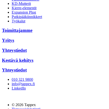
KD-Mutterit
Kierre-elementit
Expansion Plug
Putkipääkiinnikkeet
Työkalut
Toimittajamme
Yritys
Yhteystiedot
Kestävä kehitys
Yhteystiedot
010 321 9800
info@tappex.fi
LinkedIn
© 2026 Tappex