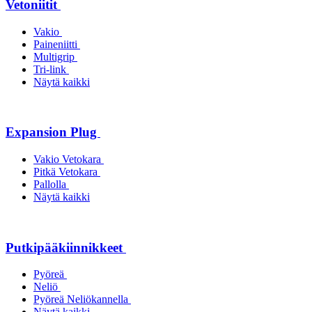
Vetoniitit
Vakio
Paineniitti
Multigrip
Tri-link
Näytä kaikki
Expansion Plug
Vakio Vetokara
Pitkä Vetokara
Pallolla
Näytä kaikki
Putkipääkiinnikkeet
Pyöreä
Neliö
Pyöreä Neliökannella
Näytä kaikki