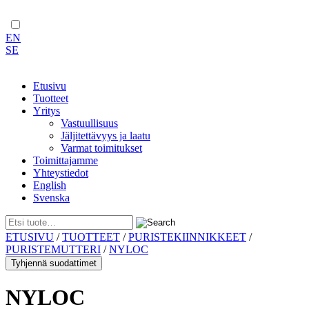
EN
SE
Etusivu
Tuotteet
Yritys
Vastuullisuus
Jäljitettävyys ja laatu
Varmat toimitukset
Toimittajamme
Yhteystiedot
English
Svenska
Skip
ETUSIVU
/
TUOTTEET
/
PURISTEKIINNIKKEET
/
to
PURISTEMUTTERI
/
NYLOC
content
Tyhjennä suodattimet
NYLOC