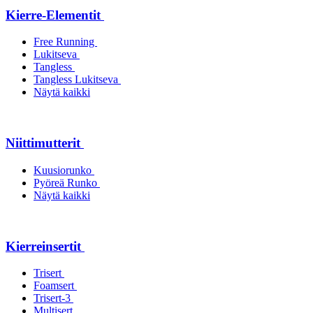
Kierre-Elementit
Free Running
Lukitseva
Tangless
Tangless Lukitseva
Näytä kaikki
Niittimutterit
Kuusiorunko
Pyöreä Runko
Näytä kaikki
Kierreinsertit
Trisert
Foamsert
Trisert-3
Multisert