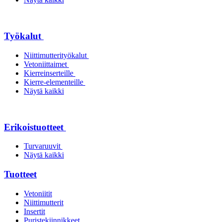
Työkalut
Niittimutterityökalut
Vetoniittaimet
Kierreinserteille
Kierre-elementeille
Näytä kaikki
Erikoistuotteet
Turvaruuvit
Näytä kaikki
Tuotteet
Vetoniitit
Niittimutterit
Insertit
Puristekiinnikkeet