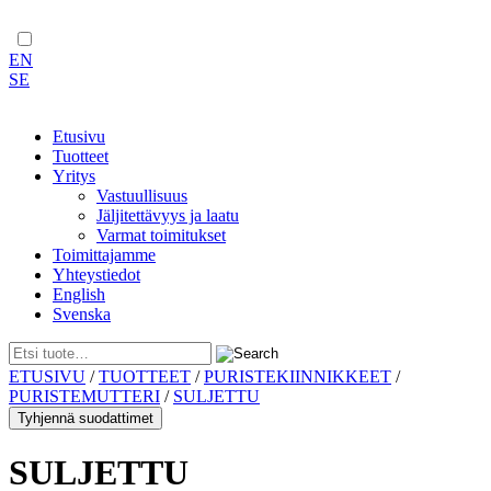
EN
SE
Etusivu
Tuotteet
Yritys
Vastuullisuus
Jäljitettävyys ja laatu
Varmat toimitukset
Toimittajamme
Yhteystiedot
English
Svenska
Skip
ETUSIVU
/
TUOTTEET
/
PURISTEKIINNIKKEET
/
to
PURISTEMUTTERI
/
SULJETTU
content
Tyhjennä suodattimet
SULJETTU