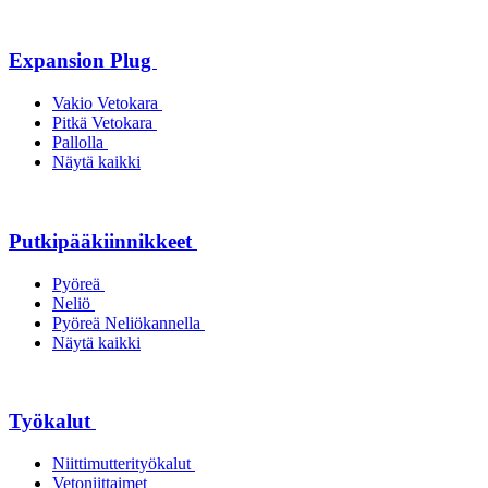
Expansion Plug
Vakio Vetokara
Pitkä Vetokara
Pallolla
Näytä kaikki
Putkipääkiinnikkeet
Pyöreä
Neliö
Pyöreä Neliökannella
Näytä kaikki
Työkalut
Niittimutterityökalut
Vetoniittaimet