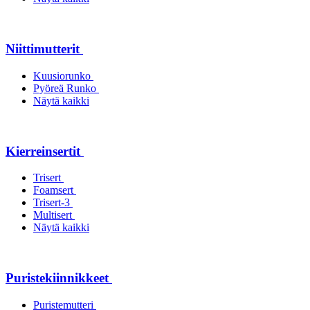
Niittimutterit
Kuusiorunko
Pyöreä Runko
Näytä kaikki
Kierreinsertit
Trisert
Foamsert
Trisert-3
Multisert
Näytä kaikki
Puristekiinnikkeet
Puristemutteri