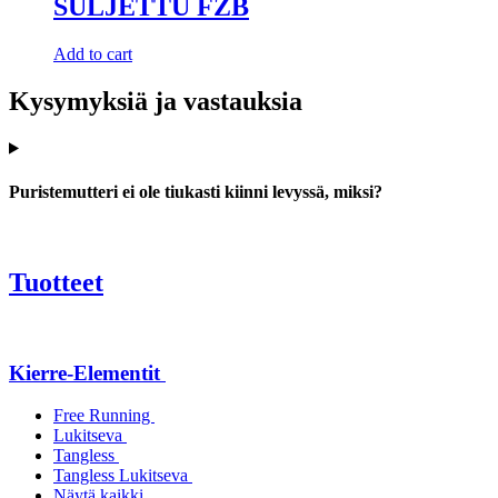
SULJETTU FZB
Add to cart
Kysymyksiä ja vastauksia
Puristemutteri ei ole tiukasti kiinni levyssä, miksi?
Tuotteet
Kierre-Elementit
Free Running
Lukitseva
Tangless
Tangless Lukitseva
Näytä kaikki