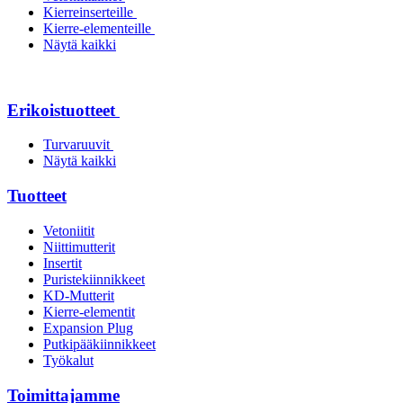
Kierreinserteille
Kierre-elementeille
Näytä kaikki
Erikoistuotteet
Turvaruuvit
Näytä kaikki
Tuotteet
Vetoniitit
Niittimutterit
Insertit
Puristekiinnikkeet
KD-Mutterit
Kierre-elementit
Expansion Plug
Putkipääkiinnikkeet
Työkalut
Toimittajamme