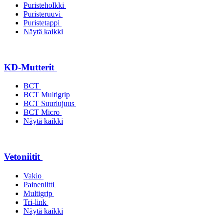
Puristeholkki
Puristeruuvi
Puristetappi
Näytä kaikki
KD-Mutterit
BCT
BCT Multigrip
BCT Suurlujuus
BCT Micro
Näytä kaikki
Vetoniitit
Vakio
Paineniitti
Multigrip
Tri-link
Näytä kaikki