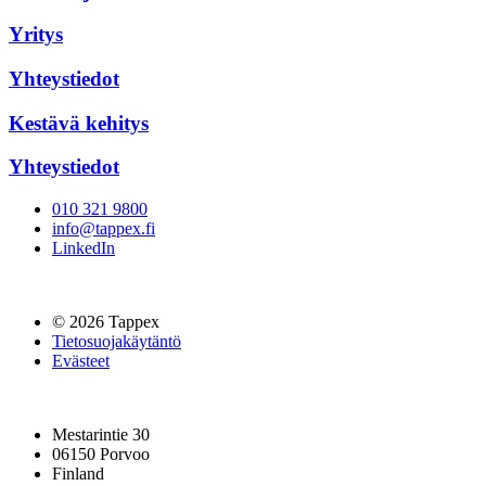
Yritys
Yhteystiedot
Kestävä kehitys
Yhteystiedot
010 321 9800
info@tappex.fi
LinkedIn
© 2026 Tappex
Tietosuojakäytäntö
Evästeet
Mestarintie 30
06150 Porvoo
Finland