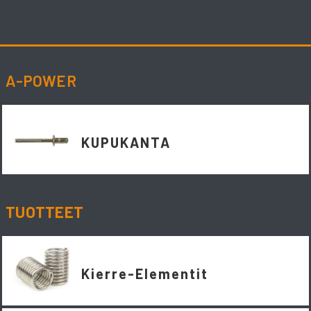
Skip
to
content
A-POWER
KUPUKANTA
TUOTTEET
Kierre-Elementit