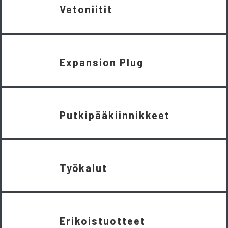
Vetoniitit
Expansion Plug
Putkipääkiinnikkeet
Työkalut
Erikoistuotteet