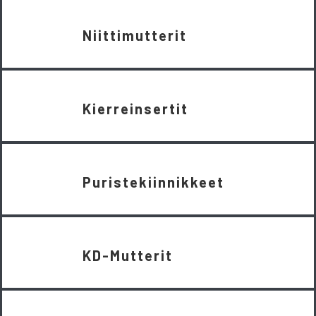
Niittimutterit
Kierreinsertit
Puristekiinnikkeet
KD-Mutterit