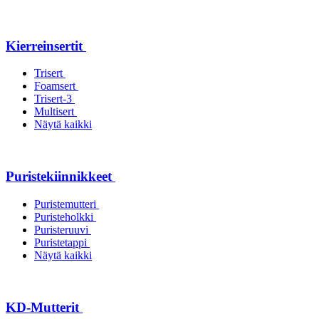
Kierreinsertit
Trisert
Foamsert
Trisert-3
Multisert
Näytä kaikki
Puristekiinnikkeet
Puristemutteri
Puristeholkki
Puristeruuvi
Puristetappi
Näytä kaikki
KD-Mutterit