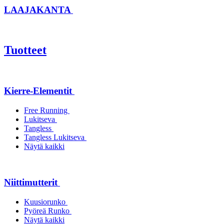
LAAJAKANTA
Tuotteet
Kierre-Elementit
Free Running
Lukitseva
Tangless
Tangless Lukitseva
Näytä kaikki
Niittimutterit
Kuusiorunko
Pyöreä Runko
Näytä kaikki