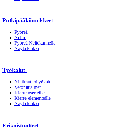
Putkipääkiinnikkeet
Pyöreä
Neliö
Pyöreä Neliökannella
Näytä kaikki
Työkalut
Niittimutterityökalut
Vetoniittaimet
Kierreinserteille
Kierre-elementeille
Näytä kaikki
Erikoistuotteet