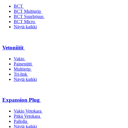
BCT
BCT Multigrip
BCT Suurlujuus
BCT Micro
Näytä kaikki
Vetoniitit
Vakio
Paineniitti
Multigrip
Tri-link
Näytä kaikki
Expansion Plug
Vakio Vetokara
Pitkä Vetokara
Pallolla
Näytä kaikki