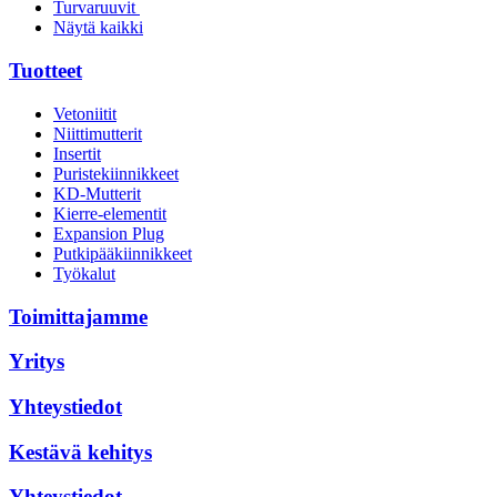
Turvaruuvit
Näytä kaikki
Tuotteet
Vetoniitit
Niittimutterit
Insertit
Puristekiinnikkeet
KD-Mutterit
Kierre-elementit
Expansion Plug
Putkipääkiinnikkeet
Työkalut
Toimittajamme
Yritys
Yhteystiedot
Kestävä kehitys
Yhteystiedot