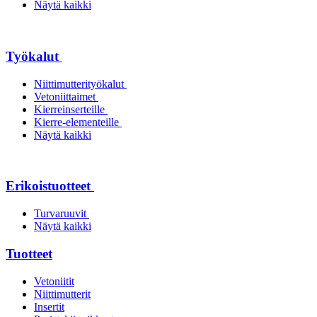
Näytä kaikki
Työkalut
Niittimutterityökalut
Vetoniittaimet
Kierreinserteille
Kierre-elementeille
Näytä kaikki
Erikoistuotteet
Turvaruuvit
Näytä kaikki
Tuotteet
Vetoniitit
Niittimutterit
Insertit