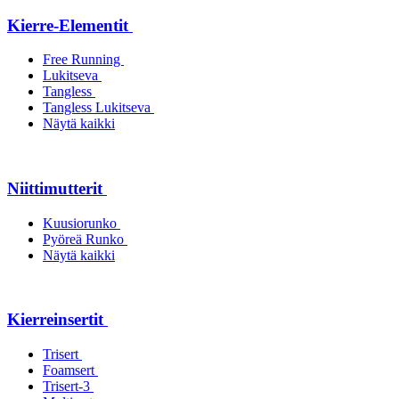
Kierre-Elementit
Free Running
Lukitseva
Tangless
Tangless Lukitseva
Näytä kaikki
Niittimutterit
Kuusiorunko
Pyöreä Runko
Näytä kaikki
Kierreinsertit
Trisert
Foamsert
Trisert-3