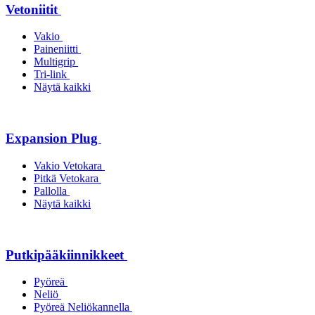
Vetoniitit
Vakio
Paineniitti
Multigrip
Tri-link
Näytä kaikki
Expansion Plug
Vakio Vetokara
Pitkä Vetokara
Pallolla
Näytä kaikki
Putkipääkiinnikkeet
Pyöreä
Neliö
Pyöreä Neliökannella