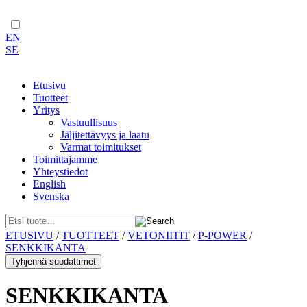
EN
SE
Etusivu
Tuotteet
Yritys
Vastuullisuus
Jäljitettävyys ja laatu
Varmat toimitukset
Toimittajamme
Yhteystiedot
English
Svenska
Skip
ETUSIVU
/
TUOTTEET
/
VETONIITIT
/
P-POWER
/
to
SENKKIKANTA
content
Tyhjennä suodattimet
SENKKIKANTA