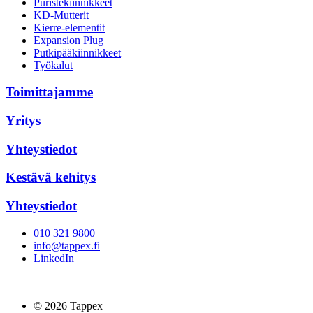
Puristekiinnikkeet
KD-Mutterit
Kierre-elementit
Expansion Plug
Putkipääkiinnikkeet
Työkalut
Toimittajamme
Yritys
Yhteystiedot
Kestävä kehitys
Yhteystiedot
010 321 9800
info@tappex.fi
LinkedIn
© 2026 Tappex