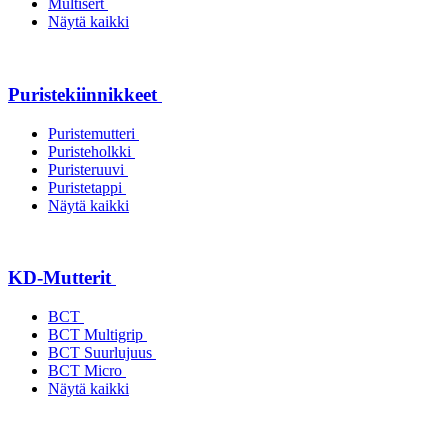
Multisert
Näytä kaikki
Puristekiinnikkeet
Puristemutteri
Puristeholkki
Puristeruuvi
Puristetappi
Näytä kaikki
KD-Mutterit
BCT
BCT Multigrip
BCT Suurlujuus
BCT Micro
Näytä kaikki