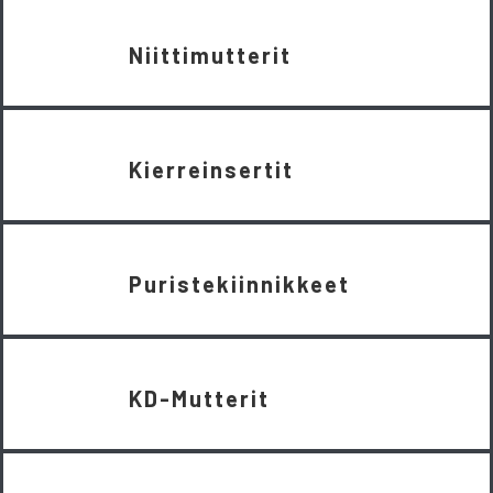
Niittimutterit
Kierreinsertit
Puristekiinnikkeet
KD-Mutterit