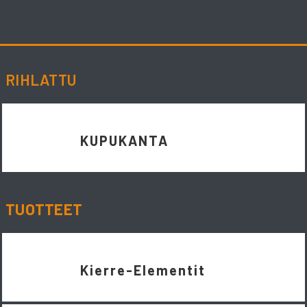
Skip
to
content
RIHLATTU
KUPUKANTA
TUOTTEET
Kierre-Elementit