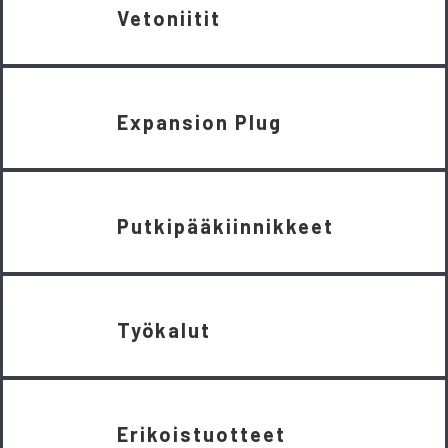
Vetoniitit
Expansion Plug
Putkipääkiinnikkeet
Työkalut
Erikoistuotteet