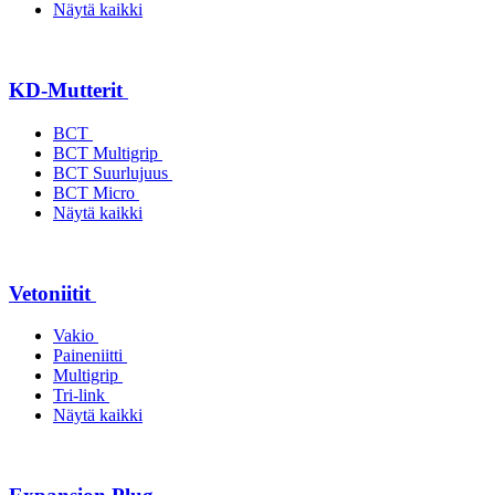
Näytä kaikki
KD-Mutterit
BCT
BCT Multigrip
BCT Suurlujuus
BCT Micro
Näytä kaikki
Vetoniitit
Vakio
Paineniitti
Multigrip
Tri-link
Näytä kaikki