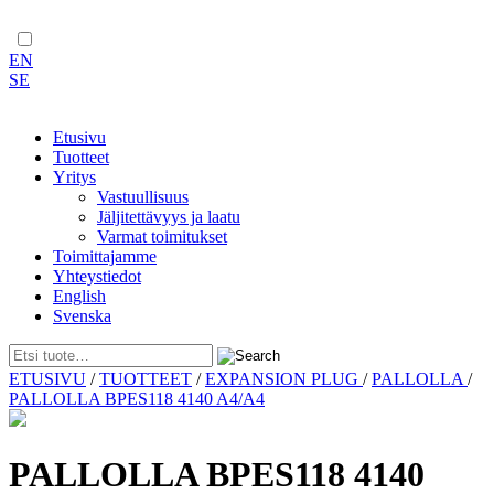
EN
SE
Etusivu
Tuotteet
Yritys
Vastuullisuus
Jäljitettävyys ja laatu
Varmat toimitukset
Toimittajamme
Yhteystiedot
English
Svenska
Skip
ETUSIVU
/
TUOTTEET
/
EXPANSION PLUG
/
PALLOLLA
/
to
PALLOLLA BPES118 4140 A4/A4
content
PALLOLLA BPES118 4140