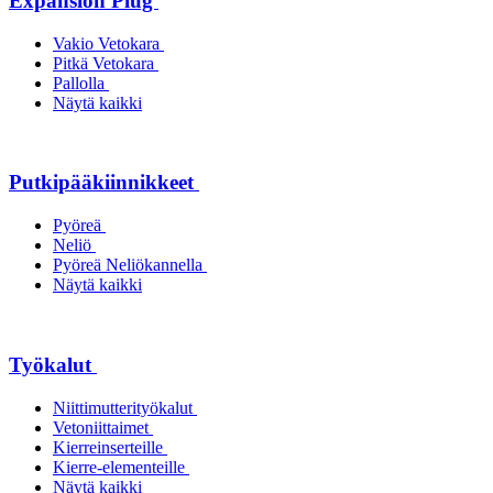
Expansion Plug
Vakio Vetokara
Pitkä Vetokara
Pallolla
Näytä kaikki
Putkipääkiinnikkeet
Pyöreä
Neliö
Pyöreä Neliökannella
Näytä kaikki
Työkalut
Niittimutterityökalut
Vetoniittaimet
Kierreinserteille
Kierre-elementeille
Näytä kaikki