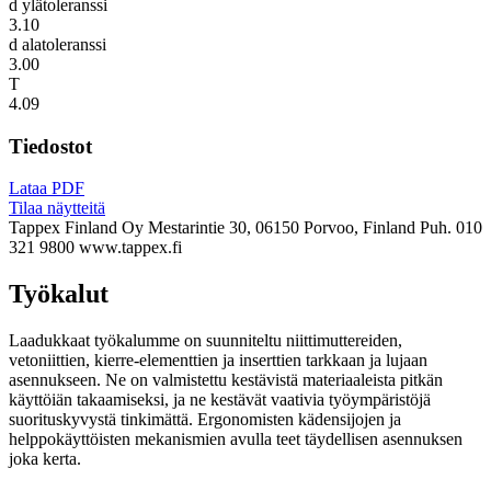
d ylätoleranssi
3.10
d alatoleranssi
3.00
T
4.09
Tiedostot
Lataa PDF
Tilaa näytteitä
Tappex Finland Oy
Mestarintie 30, 06150 Porvoo, Finland
Puh. 010
321 9800
www.tappex.fi
Työkalut
Laadukkaat työkalumme on suunniteltu niittimuttereiden,
vetoniittien, kierre-elementtien ja inserttien tarkkaan ja lujaan
asennukseen. Ne on valmistettu kestävistä materiaaleista pitkän
käyttöiän takaamiseksi, ja ne kestävät vaativia työympäristöjä
suorituskyvystä tinkimättä. Ergonomisten kädensijojen ja
helppokäyttöisten mekanismien avulla teet täydellisen asennuksen
joka kerta.