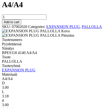
A4/A4
PALLOLLA
BPES118
Add to cart
4140
SKU:
07002020
Categories:
EXPANSION PLUG
,
PALLOLLA
A4/A4
quantity
Tuotenumero
Pyydettäessä
Nimitys
BPES118 4140 A4/A4
Tuote
PALLOLLA
Tuoteryhmä
EXPANSION PLUG
Materiaali
A4/A4
D
3.00
L
3.18
d
3.00