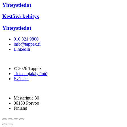
Yhteystiedot
Kestävä kehitys
Yhteystiedot
010 321 9800
info@tappex.fi
LinkedIn
© 2026 Tappex
Tietosuojakäytäntö
Evästeet
Mestarintie 30
06150 Porvoo
Finland