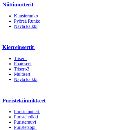
Niittimutterit
Kuusiorunko
Pyöreä Runko
Näytä kaikki
Kierreinsertit
Trisert
Foamsert
Trisert-3
Multisert
Näytä kaikki
Puristekiinnikkeet
Puristemutteri
Puristeholkki
Puristeruuvi
Puristetappi