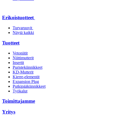
Erikoistuotteet
Turvaruuvit
Näytä kaikki
Tuotteet
Vetoniitit
Niittimutterit
Insertit
Puristekiinnikkeet
KD-Mutterit
Kierre-elementit
Expansion Plug
Putkipääkiinnikkeet
Työkalut
Toimittajamme
Yritys