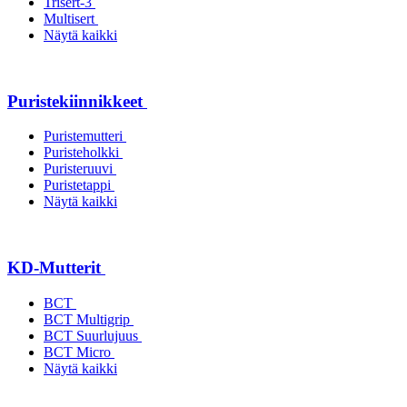
Trisert-3
Multisert
Näytä kaikki
Puristekiinnikkeet
Puristemutteri
Puristeholkki
Puristeruuvi
Puristetappi
Näytä kaikki
KD-Mutterit
BCT
BCT Multigrip
BCT Suurlujuus
BCT Micro
Näytä kaikki