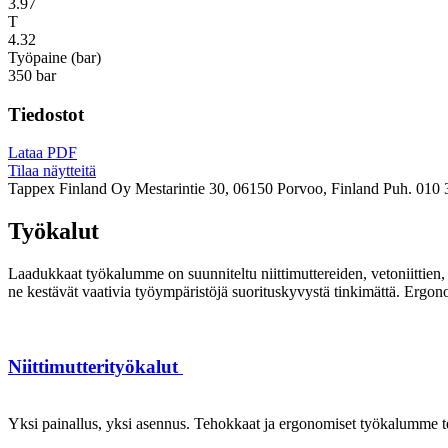
3.97
T
4.32
Työpaine (bar)
350 bar
Tiedostot
Lataa PDF
Tilaa näytteitä
Tappex Finland Oy
Mestarintie 30, 06150 Porvoo, Finland
Puh. 010 
Työkalut
Laadukkaat työkalumme on suunniteltu niittimuttereiden, vetoniittien, k
ne kestävät vaativia työympäristöjä suorituskyvystä tinkimättä. Ergon
Niittimutterityökalut
Yksi painallus, yksi asennus. Tehokkaat ja ergonomiset työkalumme te