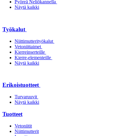
Pyöreä Neliökannella
Näytä kaikki
Työkalut
Niittimutterityökalut
Vetoniittaimet
Kierreinserteille
Kierre-elementeille
Näytä kaikki
Erikoistuotteet
Turvaruuvit
Näytä kaikki
Tuotteet
Vetoniitit
Niittimutterit