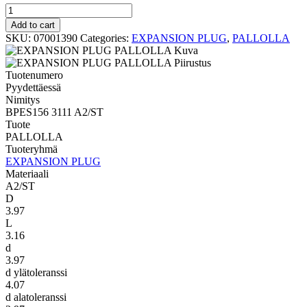
PALLOLLA
BPES156
Add to cart
3111
SKU:
07001390
Categories:
EXPANSION PLUG
,
PALLOLLA
A2/ST
quantity
Tuotenumero
Pyydettäessä
Nimitys
BPES156 3111 A2/ST
Tuote
PALLOLLA
Tuoteryhmä
EXPANSION PLUG
Materiaali
A2/ST
D
3.97
L
3.16
d
3.97
d ylätoleranssi
4.07
d alatoleranssi