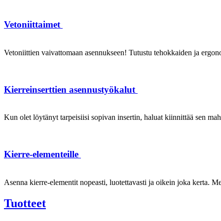
Vetoniittaimet
Vetoniittien vaivattomaan asennukseen! Tutustu tehokkaiden ja ergonom
Kierreinserttien asennustyökalut
Kun olet löytänyt tarpeisiisi sopivan insertin, haluat kiinnittää sen ma
Kierre-elementeille
Asenna kierre-elementit nopeasti, luotettavasti ja oikein joka kerta. Mei
Tuotteet