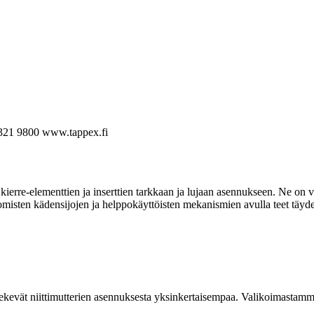
321 9800
www.tappex.fi
ierre-elementtien ja inserttien tarkkaan ja lujaan asennukseen. Ne on va
omisten kädensijojen ja helppokäyttöisten mekanismien avulla teet täyde
kevät niittimutterien asennuksesta yksinkertaisempaa. Valikoimastamme