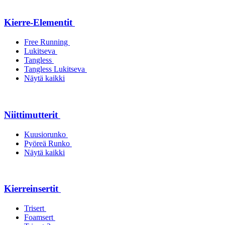
Kierre-Elementit
Free Running
Lukitseva
Tangless
Tangless Lukitseva
Näytä kaikki
Niittimutterit
Kuusiorunko
Pyöreä Runko
Näytä kaikki
Kierreinsertit
Trisert
Foamsert