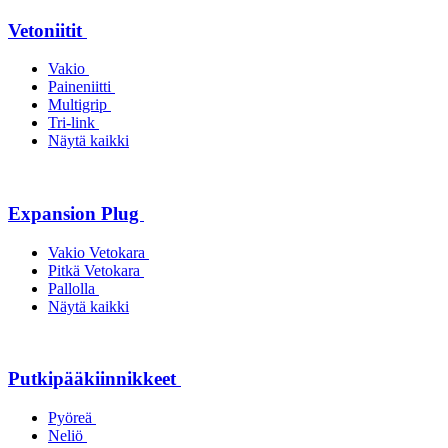
Vetoniitit
Vakio
Paineniitti
Multigrip
Tri-link
Näytä kaikki
Expansion Plug
Vakio Vetokara
Pitkä Vetokara
Pallolla
Näytä kaikki
Putkipääkiinnikkeet
Pyöreä
Neliö