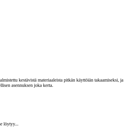
lmistettu kestävistä materiaaleista pitkän käyttöiän takaamiseksi, ja
llisen asennuksen joka kerta.
 löytyy...