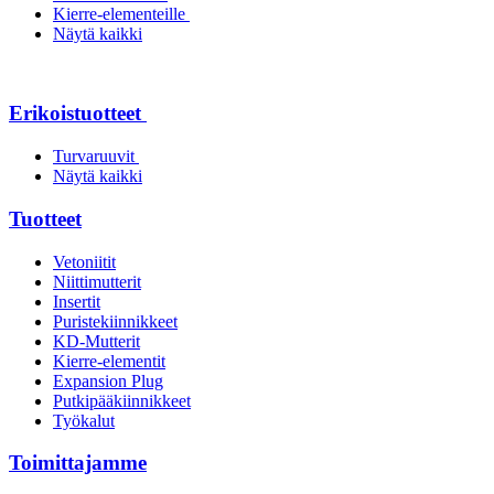
Kierre-elementeille
Näytä kaikki
Erikoistuotteet
Turvaruuvit
Näytä kaikki
Tuotteet
Vetoniitit
Niittimutterit
Insertit
Puristekiinnikkeet
KD-Mutterit
Kierre-elementit
Expansion Plug
Putkipääkiinnikkeet
Työkalut
Toimittajamme