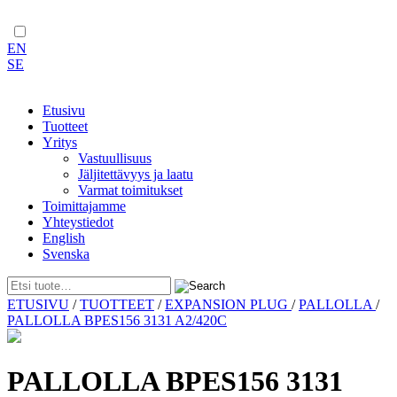
EN
SE
Etusivu
Tuotteet
Yritys
Vastuullisuus
Jäljitettävyys ja laatu
Varmat toimitukset
Toimittajamme
Yhteystiedot
English
Svenska
Skip
ETUSIVU
/
TUOTTEET
/
EXPANSION PLUG
/
PALLOLLA
/
to
PALLOLLA BPES156 3131 A2/420C
content
PALLOLLA BPES156 3131