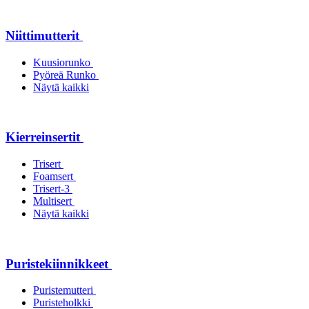
Niittimutterit
Kuusiorunko
Pyöreä Runko
Näytä kaikki
Kierreinsertit
Trisert
Foamsert
Trisert-3
Multisert
Näytä kaikki
Puristekiinnikkeet
Puristemutteri
Puristeholkki