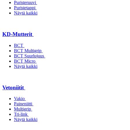
Puristeruuvi
Puristetappi
Näytä kaikki
KD-Mutterit
BCT
BCT Multigrip
BCT Suurlujuus
BCT Micro
Näytä kaikki
Vetoniitit
Vakio
Paineniitti
Multigrip
Tri-link
Näytä kaikki