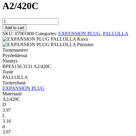
A2/420C
PALLOLLA
BPES156
Add to cart
3131
SKU:
07001800
Categories:
EXPANSION PLUG
,
PALLOLLA
A2/420C
quantity
Tuotenumero
Pyydettäessä
Nimitys
BPES156 3131 A2/420C
Tuote
PALLOLLA
Tuoteryhmä
EXPANSION PLUG
Materiaali
A2/420C
D
3.97
L
3.16
d
3.97