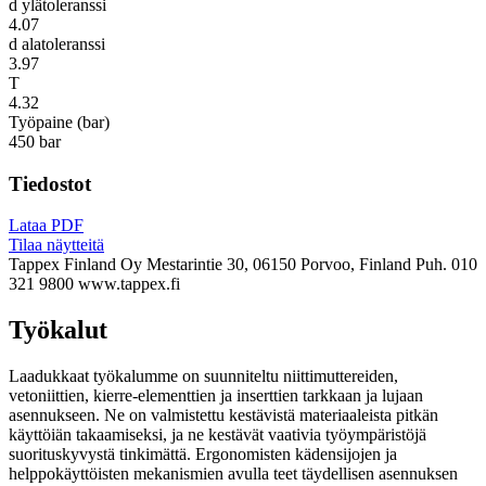
d ylätoleranssi
4.07
d alatoleranssi
3.97
T
4.32
Työpaine (bar)
450 bar
Tiedostot
Lataa PDF
Tilaa näytteitä
Tappex Finland Oy
Mestarintie 30, 06150 Porvoo, Finland
Puh. 010
321 9800
www.tappex.fi
Työkalut
Laadukkaat työkalumme on suunniteltu niittimuttereiden,
vetoniittien, kierre-elementtien ja inserttien tarkkaan ja lujaan
asennukseen. Ne on valmistettu kestävistä materiaaleista pitkän
käyttöiän takaamiseksi, ja ne kestävät vaativia työympäristöjä
suorituskyvystä tinkimättä. Ergonomisten kädensijojen ja
helppokäyttöisten mekanismien avulla teet täydellisen asennuksen