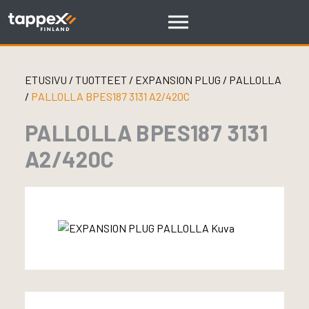
Skip
to
content
ETUSIVU
/
TUOTTEET
/
EXPANSION PLUG
/
PALLOLLA
/
PALLOLLA BPES187 3131 A2/420C
PALLOLLA BPES187 3131
A2/420C