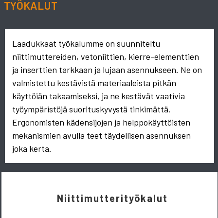
TYÖKALUT
Laadukkaat työkalumme on suunniteltu
niittimuttereiden, vetoniittien, kierre-elementtien
ja inserttien tarkkaan ja lujaan asennukseen. Ne on
valmistettu kestävistä materiaaleista pitkän
käyttöiän takaamiseksi, ja ne kestävät vaativia
työympäristöjä suorituskyvystä tinkimättä.
Ergonomisten kädensijojen ja helppokäyttöisten
mekanismien avulla teet täydellisen asennuksen
joka kerta.
Niittimutterityökalut