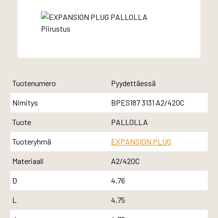
Tuotenumero
Pyydettäessä
Nimitys
BPES187 3131 A2/420C
Tuote
PALLOLLA
Tuoteryhmä
EXPANSION PLUG
Materiaali
A2/420C
D
4.76
L
4.75