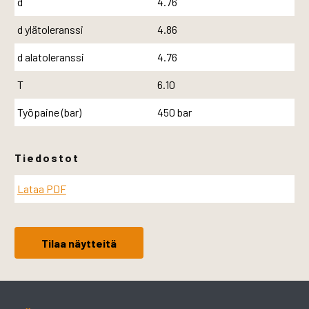
d
4.76
d ylätoleranssi
4.86
d alatoleranssi
4.76
T
6.10
Työpaine (bar)
450 bar
Tiedostot
Lataa PDF
Tilaa näytteitä