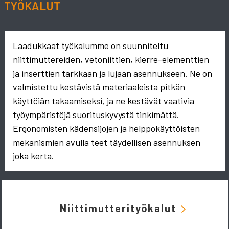
TYÖKALUT
Laadukkaat työkalumme on suunniteltu
niittimuttereiden, vetoniittien, kierre-elementtien
ja inserttien tarkkaan ja lujaan asennukseen. Ne on
valmistettu kestävistä materiaaleista pitkän
käyttöiän takaamiseksi, ja ne kestävät vaativia
työympäristöjä suorituskyvystä tinkimättä.
Ergonomisten kädensijojen ja helppokäyttöisten
mekanismien avulla teet täydellisen asennuksen
joka kerta.
Niittimutterityökalut