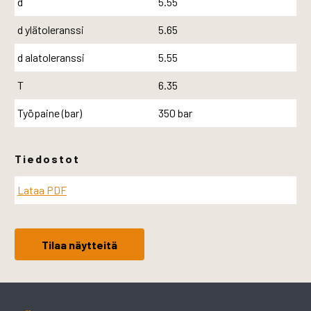
d
5.55
d ylätoleranssi
5.65
d alatoleranssi
5.55
T
6.35
Työpaine (bar)
350 bar
Tiedostot
Lataa PDF
Tilaa näytteitä