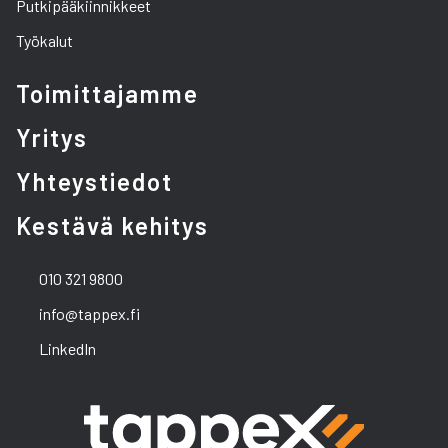
Putkipääkiinnikkeet
Työkalut
Toimittajamme
Yritys
Yhteystiedot
Kestävä kehitys
010 321 9800
info@tappex.fi
LinkedIn