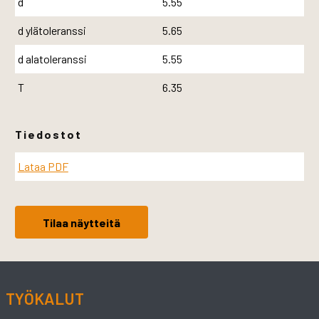
d
5.55
d ylätoleranssi
5.65
d alatoleranssi
5.55
T
6.35
Tiedostot
Lataa PDF
Tilaa näytteitä
TYÖKALUT