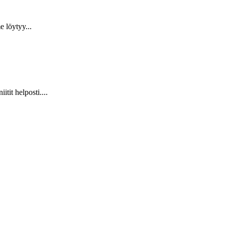
 löytyy...
it helposti....