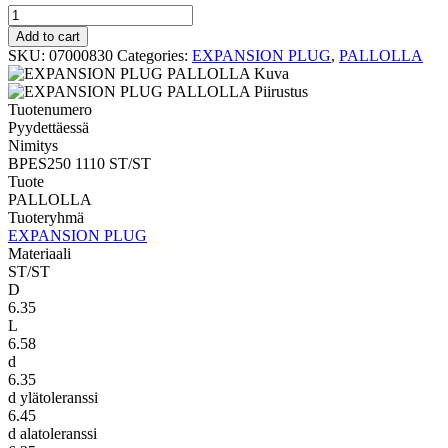
PALLOLLA
BPES250
Add to cart
1110
SKU:
07000830
Categories:
EXPANSION PLUG
,
PALLOLLA
ST/ST
quantity
Tuotenumero
Pyydettäessä
Nimitys
BPES250 1110 ST/ST
Tuote
PALLOLLA
Tuoteryhmä
EXPANSION PLUG
Materiaali
ST/ST
D
6.35
L
6.58
d
6.35
d ylätoleranssi
6.45
d alatoleranssi