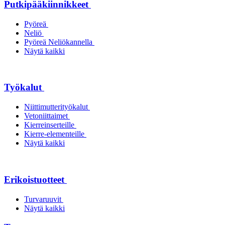
Putkipääkiinnikkeet
Pyöreä
Neliö
Pyöreä Neliökannella
Näytä kaikki
Työkalut
Niittimutterityökalut
Vetoniittaimet
Kierreinserteille
Kierre-elementeille
Näytä kaikki
Erikoistuotteet
Turvaruuvit
Näytä kaikki