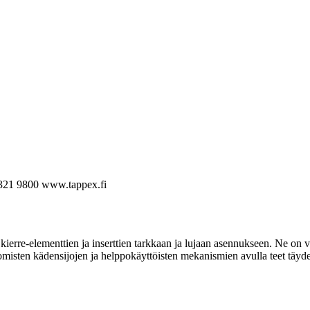
321 9800
www.tappex.fi
ierre-elementtien ja inserttien tarkkaan ja lujaan asennukseen. Ne on va
omisten kädensijojen ja helppokäyttöisten mekanismien avulla teet täyde