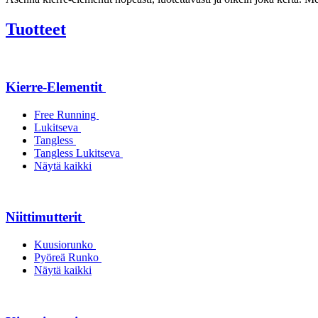
Tuotteet
Kierre-Elementit
Free Running
Lukitseva
Tangless
Tangless Lukitseva
Näytä kaikki
Niittimutterit
Kuusiorunko
Pyöreä Runko
Näytä kaikki