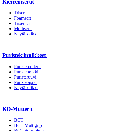
Kierreinsertit
Trisert
Foamsert
Trisert-3
Multisert
Näytä kaikki
Puristekiinnikkeet
Puristemutteri
Puristeholkki
Puristeruuvi
Puristetappi
Näytä kaikki
KD-Mutterit
BCT
BCT Multigrip
BCT Suurlujuus