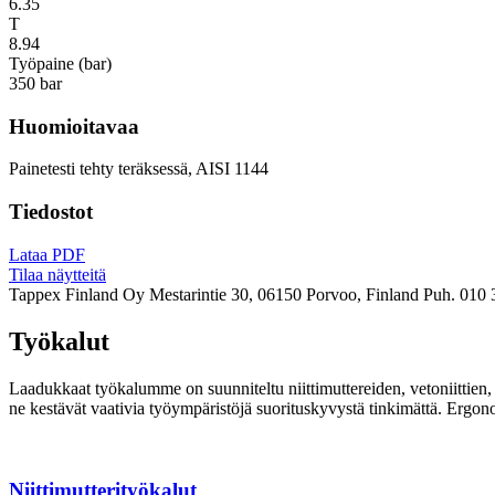
6.35
T
8.94
Työpaine (bar)
350 bar
Huomioitavaa
Painetesti tehty teräksessä, AISI 1144
Tiedostot
Lataa PDF
Tilaa näytteitä
Tappex Finland Oy
Mestarintie 30, 06150 Porvoo, Finland
Puh. 010 
Työkalut
Laadukkaat työkalumme on suunniteltu niittimuttereiden, vetoniittien, k
ne kestävät vaativia työympäristöjä suorituskyvystä tinkimättä. Ergon
Niittimutterityökalut