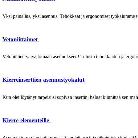
Yksi painallus, yksi asennus. Tehokkaat ja ergonomiset työkalumme te
Vetoniittaimet
Vetoniittien vaivattomaan asennukseen! Tutustu tehokkaiden ja ergonom
Kierreinserttien asennustyökalut
Kun olet löytänyt tarpeisiisi sopivan insertin, haluat kiinnittää sen ma
Kierre-elementeille
Asenna kierre-elementit nopeasti, luotettavasti ja oikein joka kerta. Mei