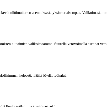
kevät niittimutterien asennuksesta yksinkertaisempaa. Valikoimastamme
isten niittaimien valikoimaamme. Suurella vetovoimalla asennat vetoniit
hdollisimman helposti. Täältä löydät työkalut...
ltä löydät työkalut ja tarvikkeet sekä...