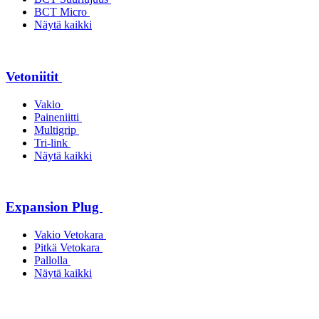
BCT Micro
Näytä kaikki
Vetoniitit
Vakio
Paineniitti
Multigrip
Tri-link
Näytä kaikki
Expansion Plug
Vakio Vetokara
Pitkä Vetokara
Pallolla
Näytä kaikki