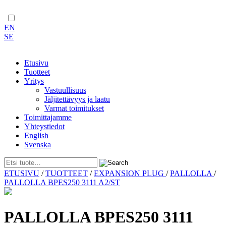
EN
SE
Etusivu
Tuotteet
Yritys
Vastuullisuus
Jäljitettävyys ja laatu
Varmat toimitukset
Toimittajamme
Yhteystiedot
English
Svenska
Skip
ETUSIVU
/
TUOTTEET
/
EXPANSION PLUG
/
PALLOLLA
/
to
PALLOLLA BPES250 3111 A2/ST
content
PALLOLLA BPES250 3111