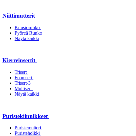
Niittimutterit
Kuusiorunko
Pyöreä Runko
Näytä kaikki
Kierreinsertit
Trisert
Foamsert
Trisert-3
Multisert
Näytä kaikki
Puristekiinnikkeet
Puristemutteri
Puristeholkki