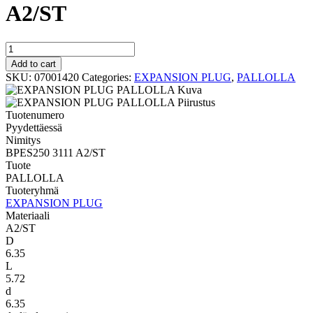
A2/ST
PALLOLLA
BPES250
Add to cart
3111
SKU:
07001420
Categories:
EXPANSION PLUG
,
PALLOLLA
A2/ST
quantity
Tuotenumero
Pyydettäessä
Nimitys
BPES250 3111 A2/ST
Tuote
PALLOLLA
Tuoteryhmä
EXPANSION PLUG
Materiaali
A2/ST
D
6.35
L
5.72
d
6.35