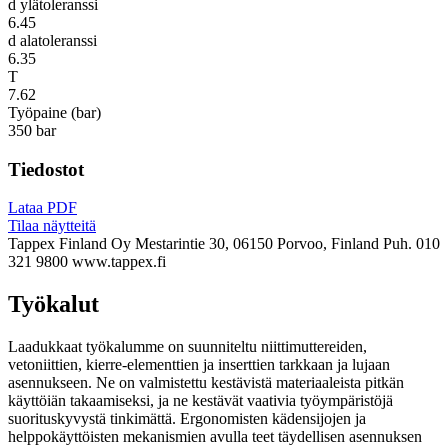
d ylätoleranssi
6.45
d alatoleranssi
6.35
T
7.62
Työpaine (bar)
350 bar
Tiedostot
Lataa PDF
Tilaa näytteitä
Tappex Finland Oy
Mestarintie 30, 06150 Porvoo, Finland
Puh. 010
321 9800
www.tappex.fi
Työkalut
Laadukkaat työkalumme on suunniteltu niittimuttereiden,
vetoniittien, kierre-elementtien ja inserttien tarkkaan ja lujaan
asennukseen. Ne on valmistettu kestävistä materiaaleista pitkän
käyttöiän takaamiseksi, ja ne kestävät vaativia työympäristöjä
suorituskyvystä tinkimättä. Ergonomisten kädensijojen ja
helppokäyttöisten mekanismien avulla teet täydellisen asennuksen