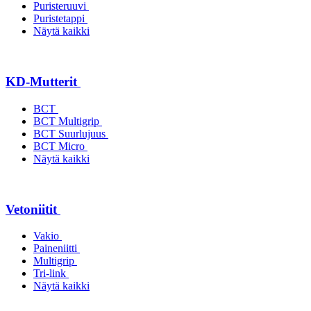
Puristeruuvi
Puristetappi
Näytä kaikki
KD-Mutterit
BCT
BCT Multigrip
BCT Suurlujuus
BCT Micro
Näytä kaikki
Vetoniitit
Vakio
Paineniitti
Multigrip
Tri-link
Näytä kaikki