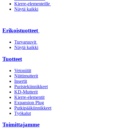
Kierre-elementeille
Näytä kaikki
Erikoistuotteet
Turvaruuvit
Näytä kaikki
Tuotteet
Vetoniitit
Niittimutterit
Insertit
Puristekiinnikkeet
KD-Mutterit
Kierre-elementit
Expansion Plug
Putkipääkiinnikkeet
Työkalut
Toimittajamme