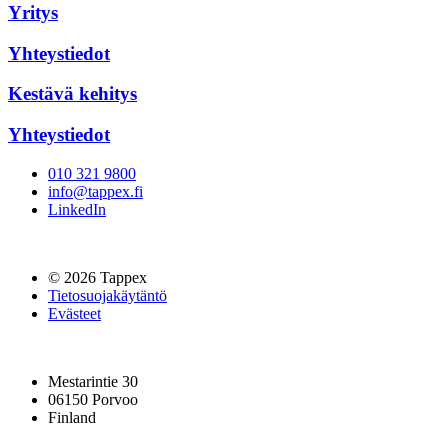
Yritys
Yhteystiedot
Kestävä kehitys
Yhteystiedot
010 321 9800
info@tappex.fi
LinkedIn
© 2026 Tappex
Tietosuojakäytäntö
Evästeet
Mestarintie 30
06150 Porvoo
Finland