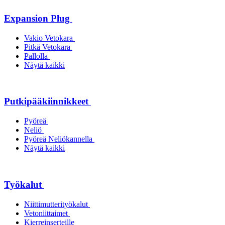
Expansion Plug
Vakio Vetokara
Pitkä Vetokara
Pallolla
Näytä kaikki
Putkipääkiinnikkeet
Pyöreä
Neliö
Pyöreä Neliökannella
Näytä kaikki
Työkalut
Niittimutterityökalut
Vetoniittaimet
Kierreinserteille