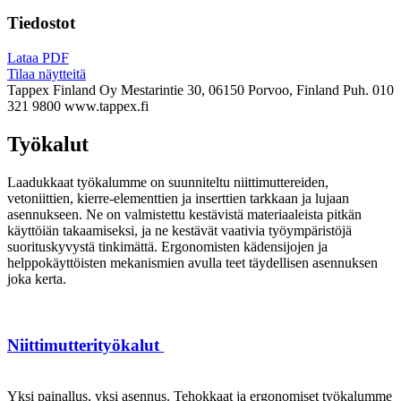
Tiedostot
Lataa PDF
Tilaa näytteitä
Tappex Finland Oy
Mestarintie 30, 06150 Porvoo, Finland
Puh. 010
321 9800
www.tappex.fi
Työkalut
Laadukkaat työkalumme on suunniteltu niittimuttereiden,
vetoniittien, kierre-elementtien ja inserttien tarkkaan ja lujaan
asennukseen. Ne on valmistettu kestävistä materiaaleista pitkän
käyttöiän takaamiseksi, ja ne kestävät vaativia työympäristöjä
suorituskyvystä tinkimättä. Ergonomisten kädensijojen ja
helppokäyttöisten mekanismien avulla teet täydellisen asennuksen
joka kerta.
Niittimutterityökalut
Yksi painallus, yksi asennus. Tehokkaat ja ergonomiset työkalumme