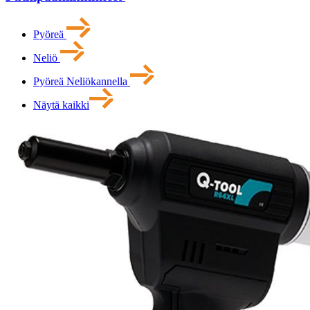
Pyöreä
Neliö
Pyöreä Neliökannella
Näytä kaikki