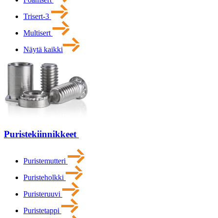
Trisert-3
Multisert
Näytä kaikki
Puristekiinnikkeet
Puristemutteri
Puristeholkki
Puristeruuvi
Puristetappi