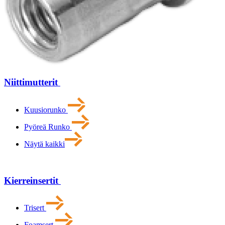
Niittimutterit
Kuusiorunko
Pyöreä Runko
Näytä kaikki
Kierreinsertit
Trisert
Foamsert