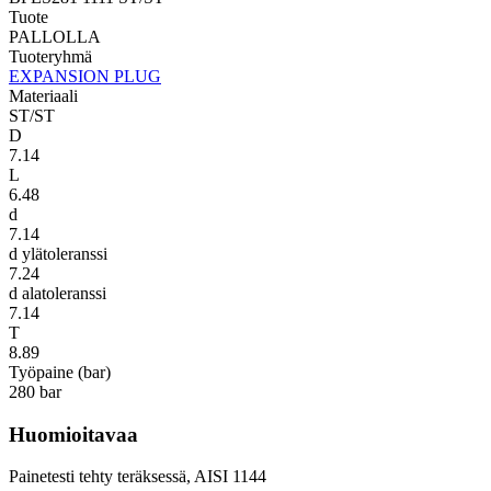
Tuote
PALLOLLA
Tuoteryhmä
EXPANSION PLUG
Materiaali
ST/ST
D
7.14
L
6.48
d
7.14
d ylätoleranssi
7.24
d alatoleranssi
7.14
T
8.89
Työpaine (bar)
280 bar
Huomioitavaa
Painetesti tehty teräksessä, AISI 1144