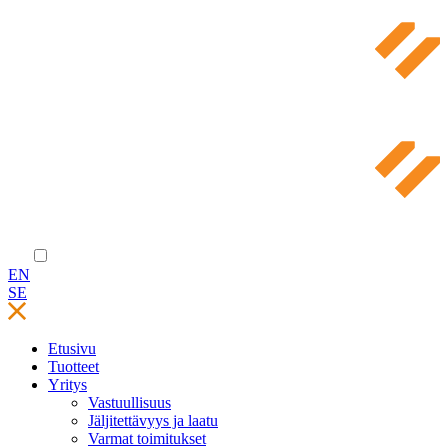
EN
SE
Etusivu
Tuotteet
Yritys
Vastuullisuus
Jäljitettävyys ja laatu
Varmat toimitukset