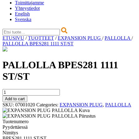
Toimittajamme
Yhteystiedot
English
Svenska
Skip
ETUSIVU
/
TUOTTEET
/
EXPANSION PLUG
/
PALLOLLA
/
to
PALLOLLA BPES281 1111 ST/ST
content
PALLOLLA BPES281 1111
ST/ST
PALLOLLA
BPES281
Add to cart
1111
SKU:
07001020
Categories:
EXPANSION PLUG
,
PALLOLLA
ST/ST
quantity
Tuotenumero
Pyydettäessä
Nimitys
BPES281 1111 ST/ST