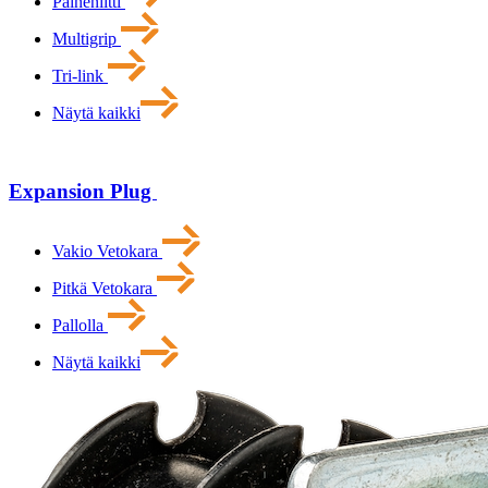
Paineniitti
Multigrip
Tri-link
Näytä kaikki
Expansion Plug
Vakio Vetokara
Pitkä Vetokara
Pallolla
Näytä kaikki