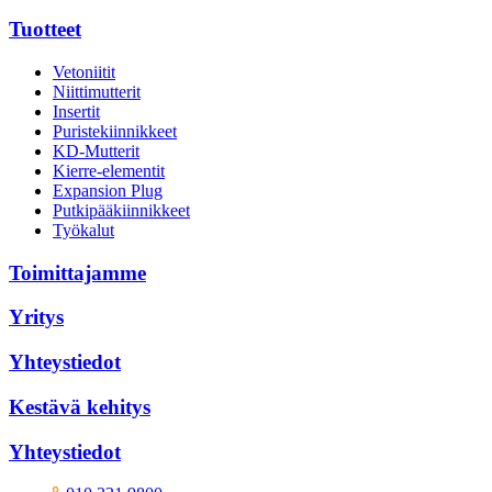
Tuotteet
Vetoniitit
Niittimutterit
Insertit
Puristekiinnikkeet
KD-Mutterit
Kierre-elementit
Expansion Plug
Putkipääkiinnikkeet
Työkalut
Toimittajamme
Yritys
Yhteystiedot
Kestävä kehitys
Yhteystiedot