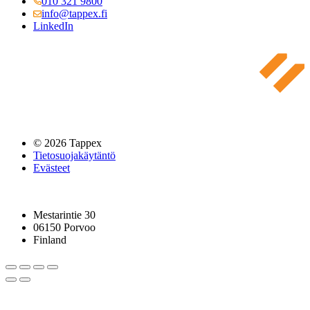
010 321 9800
info@tappex.fi
LinkedIn
© 2026 Tappex
Tietosuojakäytäntö
Evästeet
Mestarintie 30
06150 Porvoo
Finland