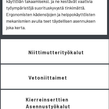
käyttöiän takaamiseksi, ja ne kestävät vaativia
työympäristöjä suorituskyvystä tinkimättä.
Ergonomisten kädensijojen ja helppokäyttöisten
mekanismien avulla teet täydellisen asennuksen
joka kerta.
Niittimutterityökalut
Vetoniittaimet
Kierreinserttien
Asennustyökalut