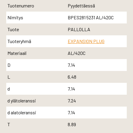
Tuotenumero
Pyydettäessä
Nimitys
BPES281 5231 AL/420C
Tuote
PALLOLLA
Tuoteryhmä
EXPANSION PLUG
Materiaali
AL/420C
D
7.14
L
6.48
d
7.14
d ylätoleranssi
7.24
d alatoleranssi
7.14
T
8.89