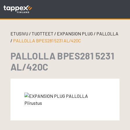
Skip
to
content
ETUSIVU
/
TUOTTEET
/
EXPANSION PLUG
/
PALLOLLA
/
PALLOLLA BPES281 5231 AL/420C
PALLOLLA BPES281 5231
AL/420C