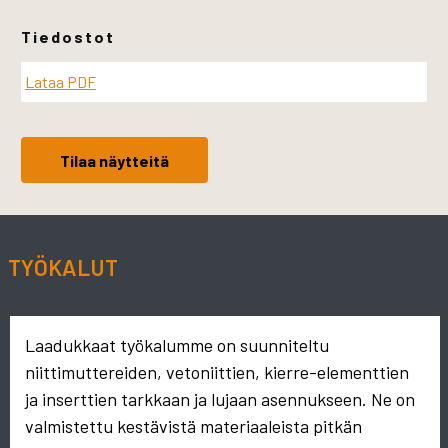
Tiedostot
Lataa PDF
Tilaa näytteitä
TYÖKALUT
Laadukkaat työkalumme on suunniteltu
niittimuttereiden, vetoniittien, kierre-elementtien
ja inserttien tarkkaan ja lujaan asennukseen. Ne on
valmistettu kestävistä materiaaleista pitkän