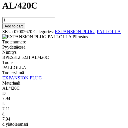
AL/420C
PALLOLLA
BPES312
Add to cart
5231
SKU:
07002670
Categories:
EXPANSION PLUG
,
PALLOLLA
AL/420C
quantity
Tuotenumero
Pyydettäessä
Nimitys
BPES312 5231 AL/420C
Tuote
PALLOLLA
Tuoteryhmä
EXPANSION PLUG
Materiaali
AL/420C
D
7.94
L
7.11
d
7.94
d ylätoleranssi