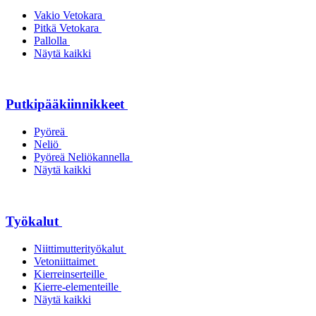
Vakio Vetokara
Pitkä Vetokara
Pallolla
Näytä kaikki
Putkipääkiinnikkeet
Pyöreä
Neliö
Pyöreä Neliökannella
Näytä kaikki
Työkalut
Niittimutterityökalut
Vetoniittaimet
Kierreinserteille
Kierre-elementeille
Näytä kaikki