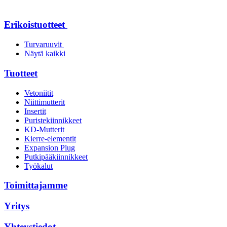
Erikoistuotteet
Turvaruuvit
Näytä kaikki
Tuotteet
Vetoniitit
Niittimutterit
Insertit
Puristekiinnikkeet
KD-Mutterit
Kierre-elementit
Expansion Plug
Putkipääkiinnikkeet
Työkalut
Toimittajamme
Yritys
Yhteystiedot