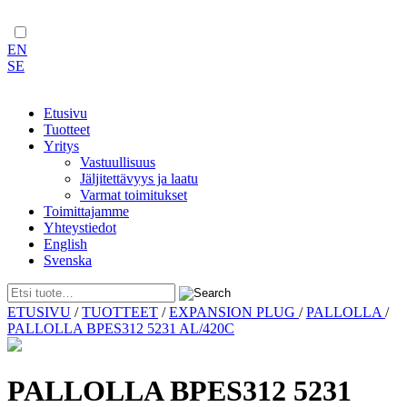
EN
SE
Etusivu
Tuotteet
Yritys
Vastuullisuus
Jäljitettävyys ja laatu
Varmat toimitukset
Toimittajamme
Yhteystiedot
English
Svenska
Skip
ETUSIVU
/
TUOTTEET
/
EXPANSION PLUG
/
PALLOLLA
/
to
PALLOLLA BPES312 5231 AL/420C
content
PALLOLLA BPES312 5231