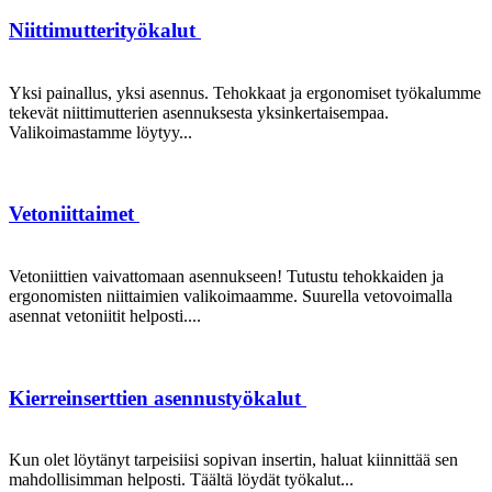
Niittimutterityökalut
Yksi painallus, yksi asennus. Tehokkaat ja ergonomiset työkalumme
tekevät niittimutterien asennuksesta yksinkertaisempaa.
Valikoimastamme löytyy...
Vetoniittaimet
Vetoniittien vaivattomaan asennukseen! Tutustu tehokkaiden ja
ergonomisten niittaimien valikoimaamme. Suurella vetovoimalla
asennat vetoniitit helposti....
Kierreinserttien asennustyökalut
Kun olet löytänyt tarpeisiisi sopivan insertin, haluat kiinnittää sen
mahdollisimman helposti. Täältä löydät työkalut...