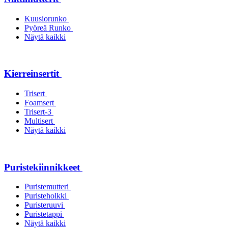
Kuusiorunko
Pyöreä Runko
Näytä kaikki
Kierreinsertit
Trisert
Foamsert
Trisert-3
Multisert
Näytä kaikki
Puristekiinnikkeet
Puristemutteri
Puristeholkki
Puristeruuvi
Puristetappi
Näytä kaikki