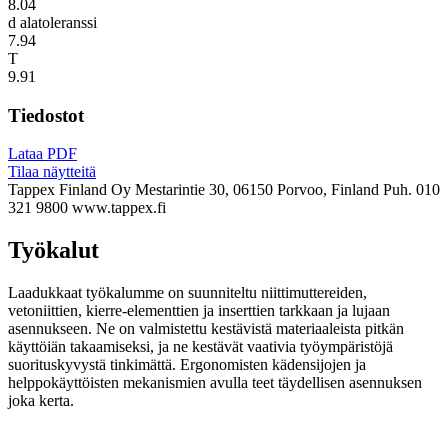
8.04
d alatoleranssi
7.94
T
9.91
Tiedostot
Lataa PDF
Tilaa näytteitä
Tappex Finland Oy
Mestarintie 30, 06150 Porvoo, Finland
Puh. 010
321 9800
www.tappex.fi
Työkalut
Laadukkaat työkalumme on suunniteltu niittimuttereiden,
vetoniittien, kierre-elementtien ja inserttien tarkkaan ja lujaan
asennukseen. Ne on valmistettu kestävistä materiaaleista pitkän
käyttöiän takaamiseksi, ja ne kestävät vaativia työympäristöjä
suorituskyvystä tinkimättä. Ergonomisten kädensijojen ja
helppokäyttöisten mekanismien avulla teet täydellisen asennuksen
joka kerta.