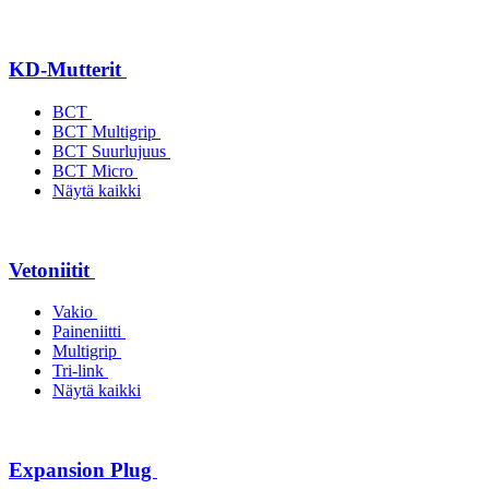
KD-Mutterit
BCT
BCT Multigrip
BCT Suurlujuus
BCT Micro
Näytä kaikki
Vetoniitit
Vakio
Paineniitti
Multigrip
Tri-link
Näytä kaikki
Expansion Plug