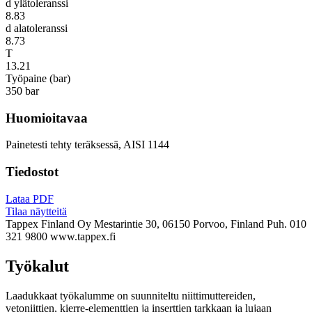
d ylätoleranssi
8.83
d alatoleranssi
8.73
T
13.21
Työpaine (bar)
350 bar
Huomioitavaa
Painetesti tehty teräksessä, AISI 1144
Tiedostot
Lataa PDF
Tilaa näytteitä
Tappex Finland Oy
Mestarintie 30, 06150 Porvoo, Finland
Puh. 010
321 9800
www.tappex.fi
Työkalut
Laadukkaat työkalumme on suunniteltu niittimuttereiden,
vetoniittien, kierre-elementtien ja inserttien tarkkaan ja lujaan