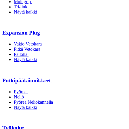
Multigrip
Tri-link
Näytä kaikki
Expansion Plug
Vakio Vetokara
Pitkä Vetokara
Pallolla
Näytä kaikki
Putkipääkiinnikkeet
Pyöreä
Neliö
Pyöreä Neliökannella
Näytä kaikki
Työkalut