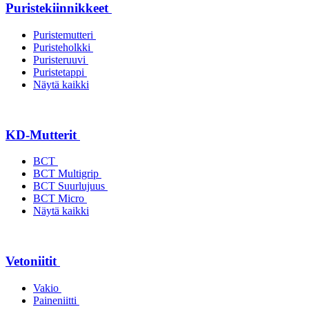
Puristekiinnikkeet
Puristemutteri
Puristeholkki
Puristeruuvi
Puristetappi
Näytä kaikki
KD-Mutterit
BCT
BCT Multigrip
BCT Suurlujuus
BCT Micro
Näytä kaikki
Vetoniitit
Vakio
Paineniitti