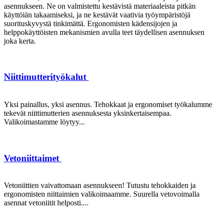
asennukseen. Ne on valmistettu kestävistä materiaaleista pitkän
käyttöiän takaamiseksi, ja ne kestävät vaativia työympäristöjä
suorituskyvystä tinkimättä. Ergonomisten kädensijojen ja
helppokäyttöisten mekanismien avulla teet täydellisen asennuksen
joka kerta.
Niittimutterityökalut
Yksi painallus, yksi asennus. Tehokkaat ja ergonomiset työkalumme
tekevät niittimutterien asennuksesta yksinkertaisempaa.
Valikoimastamme löytyy...
Vetoniittaimet
Vetoniittien vaivattomaan asennukseen! Tutustu tehokkaiden ja
ergonomisten niittaimien valikoimaamme. Suurella vetovoimalla
asennat vetoniitit helposti....