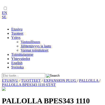
EN
SE
Etusivu
Tuotteet
Yritys
Vastuullisuus
Jäljitettävyys ja laatu
Varmat toimitukset
Toimittajamme
Yhteystiedot
English
Svenska
Skip
ETUSIVU
/
TUOTTEET
/
EXPANSION PLUG
/
PALLOLLA
/
to
PALLOLLA BPES343 1110 ST/ST
content
PALLOLLA BPES343 1110