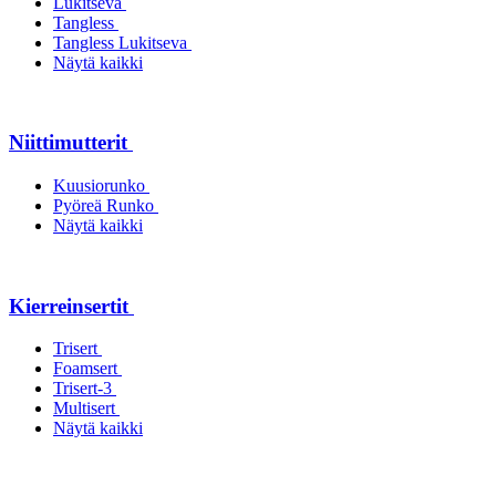
Lukitseva
Tangless
Tangless Lukitseva
Näytä kaikki
Niittimutterit
Kuusiorunko
Pyöreä Runko
Näytä kaikki
Kierreinsertit
Trisert
Foamsert
Trisert-3
Multisert
Näytä kaikki