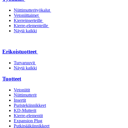
Niittimutterityökalut
Vetoniittaimet
Kierreinserteille
Kierre-elementeille
Näytä kaikki
Erikoistuotteet
Turvaruuvit
Näytä kaikki
Tuotteet
Vetoniitit
Niittimutterit
Insertit
Puristekiinnikkeet
KD-Mutterit
Kierre-elementit
Expansion Plug
Putkipääkiinnikkeet