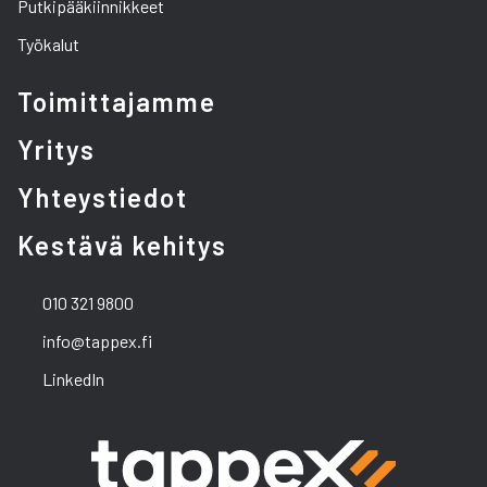
Putkipääkiinnikkeet
Työkalut
Toimittajamme
Yritys
Yhteystiedot
Kestävä kehitys
010 321 9800
info@tappex.fi
LinkedIn