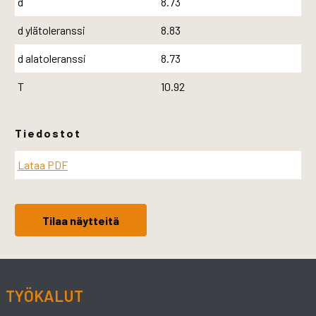
d
8.73
d ylätoleranssi
8.83
d alatoleranssi
8.73
T
10.92
Tiedostot
Lataa PDF
Tilaa näytteitä
TYÖKALUT