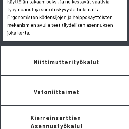
käyttöiän takaamiseksi, ja ne kestävät vaativia
työympäristöjä suorituskyvystä tinkimättä.
Ergonomisten kädensijojen ja helppokäyttöisten
mekanismien avulla teet täydellisen asennuksen
joka kerta.
Niittimutterityökalut
Vetoniittaimet
Kierreinserttien
Asennustyökalut