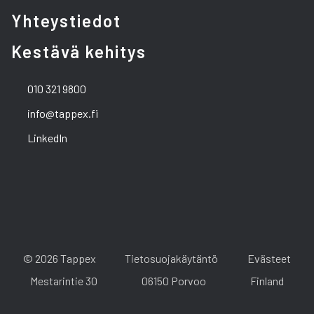
Yhteystiedot
Kestävä kehitys
010 321 9800
info@tappex.fi
LinkedIn
© 2026 Tappex
Tietosuojakäytäntö
Evästeet
Mestarintie 30
06150 Porvoo
Finland