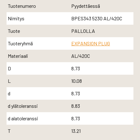
Tuotenumero
Pyydettäessä
Nimitys
BPES343 5230 AL/420C
Tuote
PALLOLLA
Tuoteryhmä
EXPANSION PLUG
Materiaali
AL/420C
D
8.73
L
10.08
d
8.73
d ylätoleranssi
8.83
d alatoleranssi
8.73
T
13.21