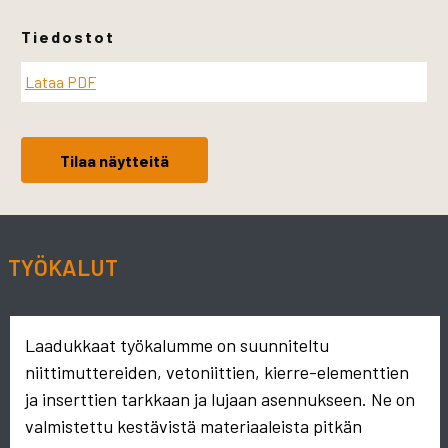
Tiedostot
Lataa PDF
Tilaa näytteitä
TYÖKALUT
Laadukkaat työkalumme on suunniteltu
niittimuttereiden, vetoniittien, kierre-elementtien
ja inserttien tarkkaan ja lujaan asennukseen. Ne on
valmistettu kestävistä materiaaleista pitkän