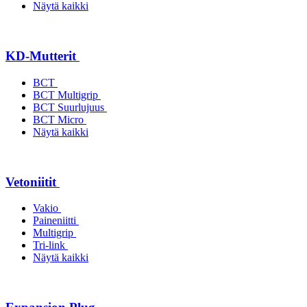
Näytä kaikki
KD-Mutterit
BCT
BCT Multigrip
BCT Suurlujuus
BCT Micro
Näytä kaikki
Vetoniitit
Vakio
Paineniitti
Multigrip
Tri-link
Näytä kaikki