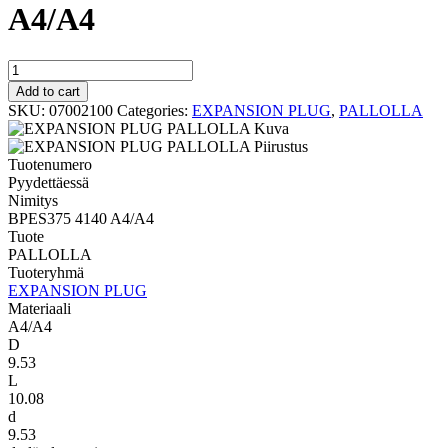
A4/A4
PALLOLLA
BPES375
Add to cart
4140
SKU:
07002100
Categories:
EXPANSION PLUG
,
PALLOLLA
A4/A4
quantity
Tuotenumero
Pyydettäessä
Nimitys
BPES375 4140 A4/A4
Tuote
PALLOLLA
Tuoteryhmä
EXPANSION PLUG
Materiaali
A4/A4
D
9.53
L
10.08
d
9.53