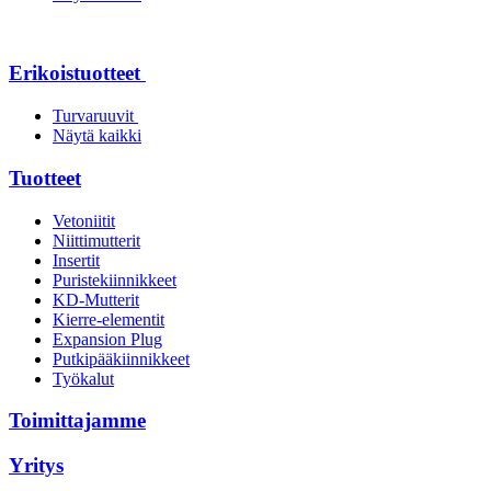
Erikoistuotteet
Turvaruuvit
Näytä kaikki
Tuotteet
Vetoniitit
Niittimutterit
Insertit
Puristekiinnikkeet
KD-Mutterit
Kierre-elementit
Expansion Plug
Putkipääkiinnikkeet
Työkalut
Toimittajamme
Yritys