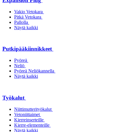
Expansion Plug
Vakio Vetokara
Pitkä Vetokara
Pallolla
Näytä kaikki
Putkipääkiinnikkeet
Pyöreä
Neliö
Pyöreä Neliökannella
Näytä kaikki
Työkalut
Niittimutterityökalut
Vetoniittaimet
Kierreinserteille
Kierre-elementeille
Näytä kaikki