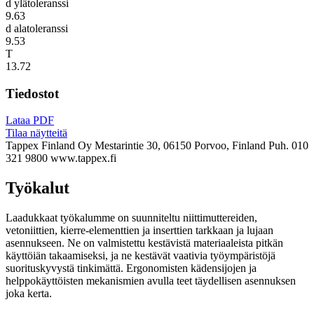
d ylätoleranssi
9.63
d alatoleranssi
9.53
T
13.72
Tiedostot
Lataa PDF
Tilaa näytteitä
Tappex Finland Oy
Mestarintie 30, 06150 Porvoo, Finland
Puh. 010
321 9800
www.tappex.fi
Työkalut
Laadukkaat työkalumme on suunniteltu niittimuttereiden,
vetoniittien, kierre-elementtien ja inserttien tarkkaan ja lujaan
asennukseen. Ne on valmistettu kestävistä materiaaleista pitkän
käyttöiän takaamiseksi, ja ne kestävät vaativia työympäristöjä
suorituskyvystä tinkimättä. Ergonomisten kädensijojen ja
helppokäyttöisten mekanismien avulla teet täydellisen asennuksen
joka kerta.