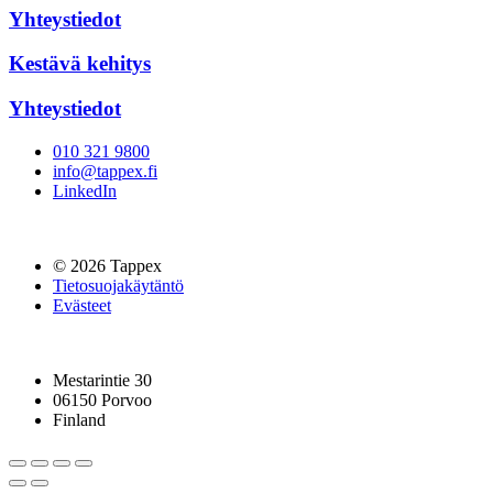
Yhteystiedot
Kestävä kehitys
Yhteystiedot
010 321 9800
info@tappex.fi
LinkedIn
© 2026 Tappex
Tietosuojakäytäntö
Evästeet
Mestarintie 30
06150 Porvoo
Finland