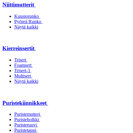
Niittimutterit
Kuusiorunko
Pyöreä Runko
Näytä kaikki
Kierreinsertit
Trisert
Foamsert
Trisert-3
Multisert
Näytä kaikki
Puristekiinnikkeet
Puristemutteri
Puristeholkki
Puristeruuvi
Puristetappi