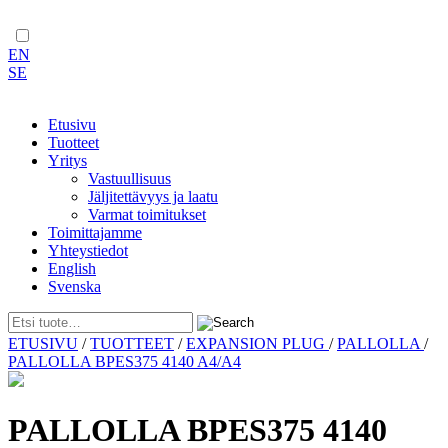
EN
SE
Etusivu
Tuotteet
Yritys
Vastuullisuus
Jäljitettävyys ja laatu
Varmat toimitukset
Toimittajamme
Yhteystiedot
English
Svenska
Skip
ETUSIVU
/
TUOTTEET
/
EXPANSION PLUG
/
PALLOLLA
/
to
PALLOLLA BPES375 4140 A4/A4
content
PALLOLLA BPES375 4140