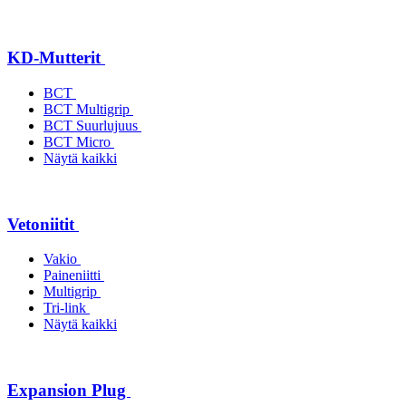
KD-Mutterit
BCT
BCT Multigrip
BCT Suurlujuus
BCT Micro
Näytä kaikki
Vetoniitit
Vakio
Paineniitti
Multigrip
Tri-link
Näytä kaikki
Expansion Plug