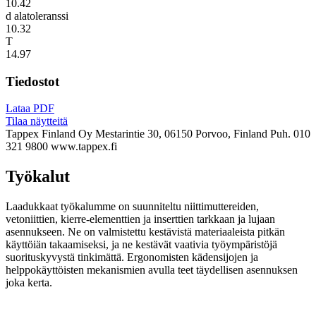
10.42
d alatoleranssi
10.32
T
14.97
Tiedostot
Lataa PDF
Tilaa näytteitä
Tappex Finland Oy
Mestarintie 30, 06150 Porvoo, Finland
Puh. 010
321 9800
www.tappex.fi
Työkalut
Laadukkaat työkalumme on suunniteltu niittimuttereiden,
vetoniittien, kierre-elementtien ja inserttien tarkkaan ja lujaan
asennukseen. Ne on valmistettu kestävistä materiaaleista pitkän
käyttöiän takaamiseksi, ja ne kestävät vaativia työympäristöjä
suorituskyvystä tinkimättä. Ergonomisten kädensijojen ja
helppokäyttöisten mekanismien avulla teet täydellisen asennuksen
joka kerta.