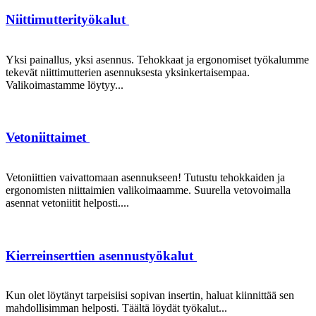
Niittimutterityökalut
Yksi painallus, yksi asennus. Tehokkaat ja ergonomiset työkalumme
tekevät niittimutterien asennuksesta yksinkertaisempaa.
Valikoimastamme löytyy...
Vetoniittaimet
Vetoniittien vaivattomaan asennukseen! Tutustu tehokkaiden ja
ergonomisten niittaimien valikoimaamme. Suurella vetovoimalla
asennat vetoniitit helposti....
Kierreinserttien asennustyökalut
Kun olet löytänyt tarpeisiisi sopivan insertin, haluat kiinnittää sen
mahdollisimman helposti. Täältä löydät työkalut...