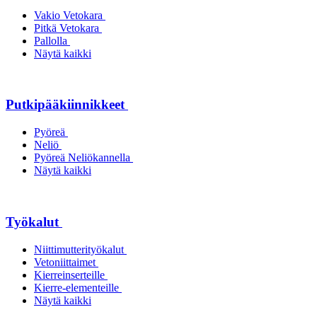
Vakio Vetokara
Pitkä Vetokara
Pallolla
Näytä kaikki
Putkipääkiinnikkeet
Pyöreä
Neliö
Pyöreä Neliökannella
Näytä kaikki
Työkalut
Niittimutterityökalut
Vetoniittaimet
Kierreinserteille
Kierre-elementeille
Näytä kaikki