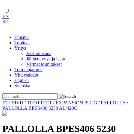
EN
SE
Etusivu
Tuotteet
Yritys
Vastuullisuus
Jäljitettävyys ja laatu
Varmat toimitukset
Toimittajamme
Yhteystiedot
English
Svenska
Skip
ETUSIVU
/
TUOTTEET
/
EXPANSION PLUG
/
PALLOLLA
/
to
PALLOLLA BPES406 5230 AL/420C
content
PALLOLLA BPES406 5230