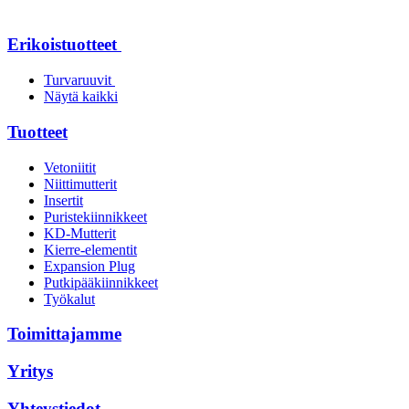
Erikoistuotteet
Turvaruuvit
Näytä kaikki
Tuotteet
Vetoniitit
Niittimutterit
Insertit
Puristekiinnikkeet
KD-Mutterit
Kierre-elementit
Expansion Plug
Putkipääkiinnikkeet
Työkalut
Toimittajamme
Yritys
Yhteystiedot