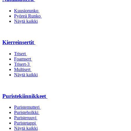
Kuusiorunko
Pyöreä Runko
Näytä kaikki
Kierreinsertit
Trisert
Foamsert
Trisert-3
Multisert
Näytä kaikki
Puristekiinnikkeet
Puristemutteri
Puristeholkki
Puristeruuvi
Puristetappi
Näytä kaikki