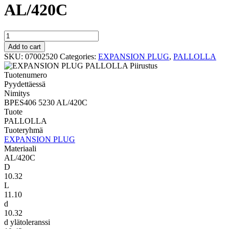
AL/420C
PALLOLLA
BPES406
Add to cart
5230
SKU:
07002520
Categories:
EXPANSION PLUG
,
PALLOLLA
AL/420C
quantity
Tuotenumero
Pyydettäessä
Nimitys
BPES406 5230 AL/420C
Tuote
PALLOLLA
Tuoteryhmä
EXPANSION PLUG
Materiaali
AL/420C
D
10.32
L
11.10
d
10.32
d ylätoleranssi