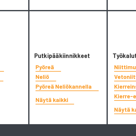
Putkipääkiinnikkeet
Työkalu
Pyöreä
Niittimu
Neliö
Vetonii
Pyöreä Neliökannella
Kierrein
Kierre-
Näytä kaikki
Näytä k