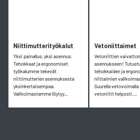
Niittimutterityökalut
Vetoniittaimet
Yksi painallus, yksi asennus.
Vetoniittien vaivatt
Tehokkaat ja ergonomiset
asennukseen! Tutust
työkalumme tekevät
tehokkaiden ja ergon
niittimutterien asennuksesta
niittaimien valikoim
yksinkertaisempaa.
Suurella vetovoimalla
Valikoimastamme löytyy...
vetoniitit helposti....