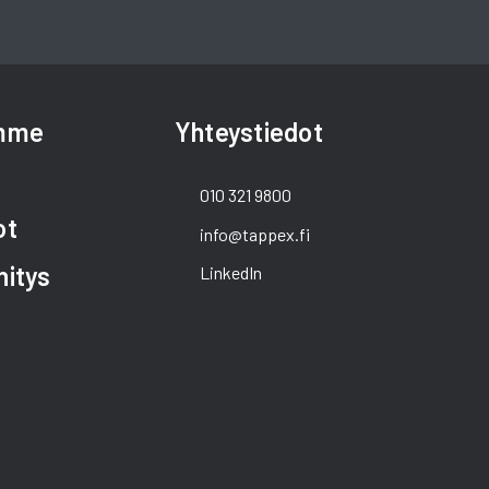
amme
Yhteystiedot
010 321 9800
ot
info@tappex.fi
hitys
LinkedIn