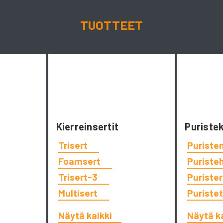
TUOTTEET
Kierreinsertit
Puriste
Trisert
Puriste
Foamsert
Puriste
Trisert-3
Puriste
Multisert
Puriste
Näytä kaikki
Näytä k