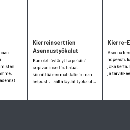
Kierreinserttien
Kierre-
Asennustyökalut
omaan
Asenna kie
u
nopeasti, l
Kun olet löytänyt tarpeisiisi
omisten
joka kerta. 
sopivan insertin, haluat
aamme.
ja tarvikkee
kiinnittää sen mahdollisimman
 asennat
helposti. Täältä löydät työkalut...