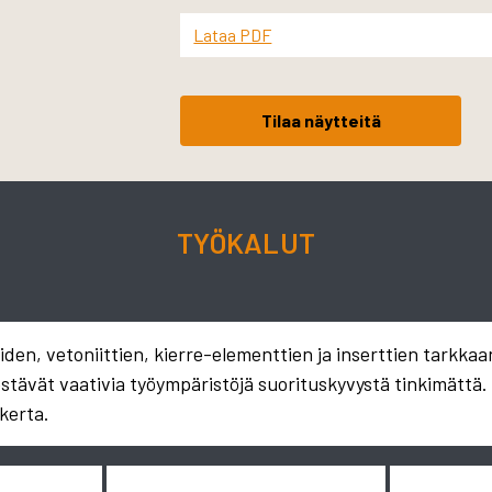
Lataa PDF
Tilaa näytteitä
TYÖKALUT
en, vetoniittien, kierre-elementtien ja inserttien tarkkaa
estävät vaativia työympäristöjä suorituskyvystä tinkimättä
kerta.