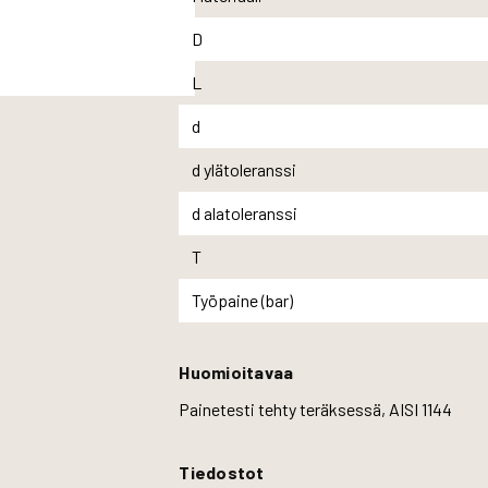
D
L
d
d ylätoleranssi
d alatoleranssi
T
Työpaine (bar)
Huomioitavaa
Painetesti tehty teräksessä, AISI 1144
Tiedostot