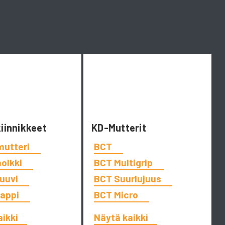
kiinnikkeet
KD-Mutterit
mutteri
BCT
holkki
BCT Multigrip
ruuvi
BCT Suurlujuus
tappi
BCT Micro
aikki
Näytä kaikki