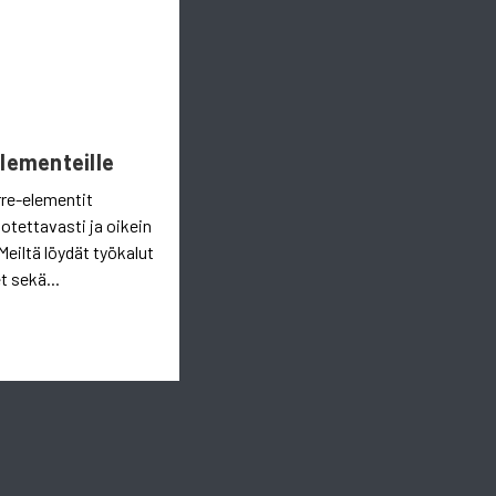
Elementeille
rre-elementit
uotettavasti ja oikein
Meiltä löydät työkalut
t sekä...