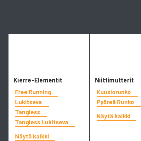
Kierre-Elementit
Niittimutterit
Free Running
Kuusiorunko
Lukitseva
Pyöreä Runko
Tangless
Näytä kaikki
Tangless Lukitseva
Näytä kaikki