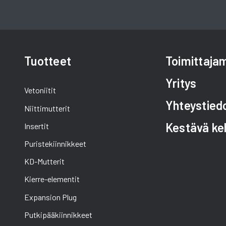
Tuotteet
Toimittaj
Yritys
Vetoniitit
Yhteystied
Niittimutterit
Kestävä ke
Insertit
Puristekiinnikkeet
KD-Mutterit
Kierre-elementit
Expansion Plug
Putkipääkiinnikkeet