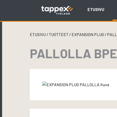
Skip
to
ETUSIVU
content
ETUSIVU
/
TUOTTEET
/
EXPANSION PLUG
/
PAL
PALLOLLA BPES