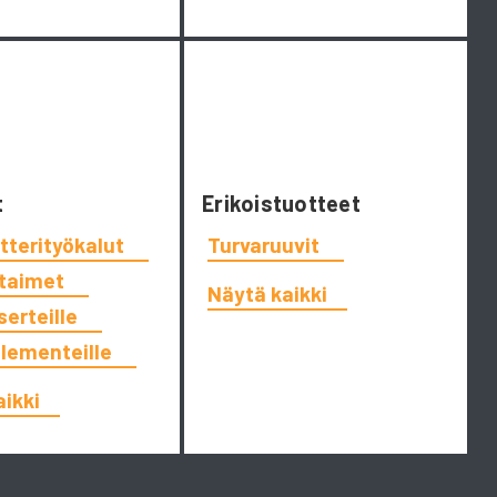
t
Erikoistuotteet
tterityökalut
Turvaruuvit
ttaimet
Näytä kaikki
serteille
elementeille
aikki