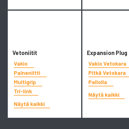
Vetoniitit
Expansion Plug
Vakio
Vakio Vetokara
Paineniitti
Pitkä Vetokara
Multigrip
Pallolla
Tri-link
Näytä kaikki
Näytä kaikki