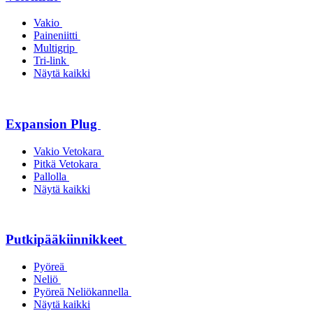
Vakio
Paineniitti
Multigrip
Tri-link
Näytä kaikki
Expansion Plug
Vakio Vetokara
Pitkä Vetokara
Pallolla
Näytä kaikki
Putkipääkiinnikkeet
Pyöreä
Neliö
Pyöreä Neliökannella
Näytä kaikki