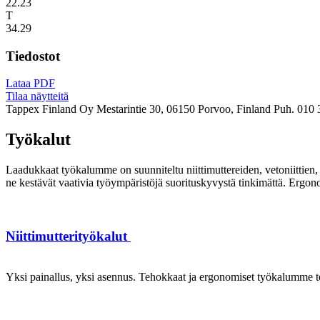
22.23
T
34.29
Tiedostot
Lataa PDF
Tilaa näytteitä
Tappex Finland Oy
Mestarintie 30, 06150 Porvoo, Finland
Puh. 010 
Työkalut
Laadukkaat työkalumme on suunniteltu niittimuttereiden, vetoniittien, k
ne kestävät vaativia työympäristöjä suorituskyvystä tinkimättä. Ergon
Niittimutterityökalut
Yksi painallus, yksi asennus. Tehokkaat ja ergonomiset työkalumme te