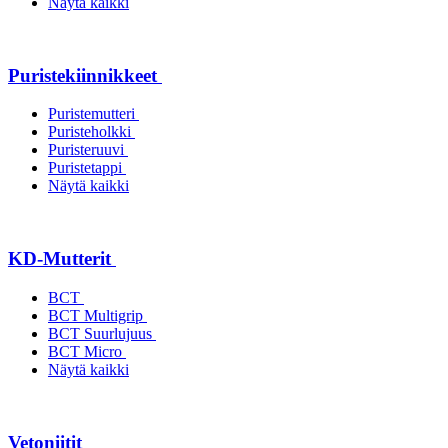
Näytä kaikki
Puristekiinnikkeet
Puristemutteri
Puristeholkki
Puristeruuvi
Puristetappi
Näytä kaikki
KD-Mutterit
BCT
BCT Multigrip
BCT Suurlujuus
BCT Micro
Näytä kaikki
Vetoniitit