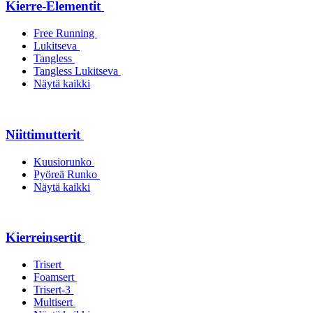
Kierre-Elementit
Free Running
Lukitseva
Tangless
Tangless Lukitseva
Näytä kaikki
Niittimutterit
Kuusiorunko
Pyöreä Runko
Näytä kaikki
Kierreinsertit
Trisert
Foamsert
Trisert-3
Multisert