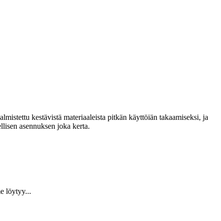
lmistettu kestävistä materiaaleista pitkän käyttöiän takaamiseksi, ja
llisen asennuksen joka kerta.
 löytyy...