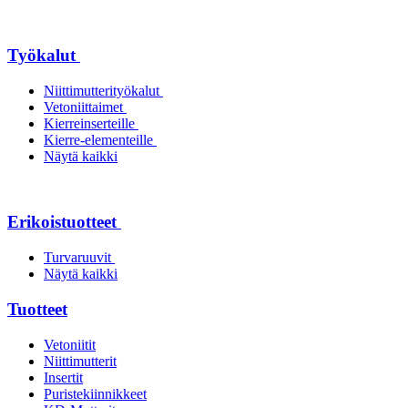
Työkalut
Niittimutterityökalut
Vetoniittaimet
Kierreinserteille
Kierre-elementeille
Näytä kaikki
Erikoistuotteet
Turvaruuvit
Näytä kaikki
Tuotteet
Vetoniitit
Niittimutterit
Insertit
Puristekiinnikkeet