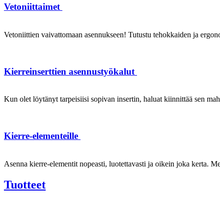
Vetoniittaimet
Vetoniittien vaivattomaan asennukseen! Tutustu tehokkaiden ja ergonom
Kierreinserttien asennustyökalut
Kun olet löytänyt tarpeisiisi sopivan insertin, haluat kiinnittää sen ma
Kierre-elementeille
Asenna kierre-elementit nopeasti, luotettavasti ja oikein joka kerta. Mei
Tuotteet