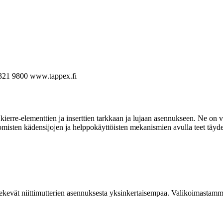
321 9800
www.tappex.fi
ierre-elementtien ja inserttien tarkkaan ja lujaan asennukseen. Ne on va
omisten kädensijojen ja helppokäyttöisten mekanismien avulla teet täyde
kevät niittimutterien asennuksesta yksinkertaisempaa. Valikoimastamme