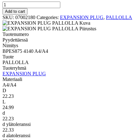
PALLOLLA
BPES875
Add to cart
4140
SKU:
07002180
Categories:
EXPANSION PLUG
,
PALLOLLA
A4/A4
quantity
Tuotenumero
Pyydettäessä
Nimitys
BPES875 4140 A4/A4
Tuote
PALLOLLA
Tuoteryhmä
EXPANSION PLUG
Materiaali
A4/A4
D
22.23
L
24.99
d
22.23
d ylätoleranssi
22.33
d alatoleranssi