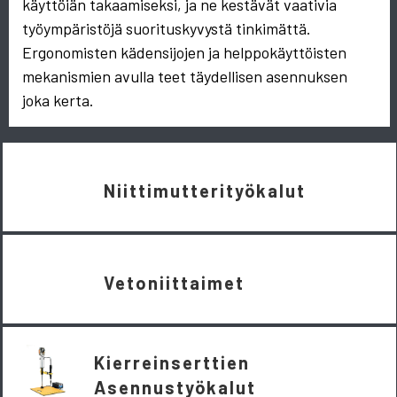
käyttöiän takaamiseksi, ja ne kestävät vaativia
työympäristöjä suorituskyvystä tinkimättä.
Ergonomisten kädensijojen ja helppokäyttöisten
mekanismien avulla teet täydellisen asennuksen
joka kerta.
Niittimutterityökalut
Vetoniittaimet
Kierreinserttien
Asennustyökalut