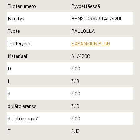
Tuotenumero
Pyydettäessä
Nimitys
BPMS003 5230 AL/420C
Tuote
PALLOLLA
Tuoteryhmä
EXPANSION PLUG
Materiaali
AL/420C
D
3.00
L
3.18
d
3.00
d ylätoleranssi
3.10
d alatoleranssi
3.00
T
4.10