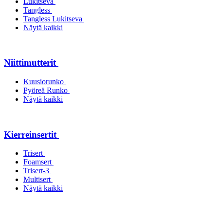
Lukitseva
Tangless
Tangless Lukitseva
Näytä kaikki
Niittimutterit
Kuusiorunko
Pyöreä Runko
Näytä kaikki
Kierreinsertit
Trisert
Foamsert
Trisert-3
Multisert
Näytä kaikki