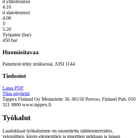
d ylätoleranssi
4.10
d alatoleranssi
4.00
T
5.20
Työpaine (bar)
450 bar
Huomioitavaa
Painetesti tehty teräksessä, AISI 1144
Tiedostot
Lataa PDF
Tilaa näytteitä
Tappex Finland Oy
Mestarintie 30, 06150 Porvoo, Finland
Puh. 010
321 9800
www.tappex.fi
Työkalut
Laadukkaat työkalumme on suunniteltu niittimuttereiden,
vetoniittien, kierre-elementtien ja inserttien tarkkaan ja lujaan