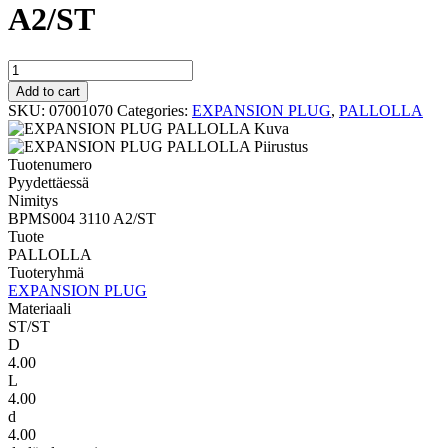
A2/ST
PALLOLLA
BPMS004
Add to cart
3110
SKU:
07001070
Categories:
EXPANSION PLUG
,
PALLOLLA
A2/ST
quantity
Tuotenumero
Pyydettäessä
Nimitys
BPMS004 3110 A2/ST
Tuote
PALLOLLA
Tuoteryhmä
EXPANSION PLUG
Materiaali
ST/ST
D
4.00
L
4.00
d
4.00