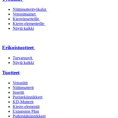
Niittimutterityökalut
Vetoniittaimet
Kierreinserteille
Kierre-elementeille
Näytä kaikki
Erikoistuotteet
Turvaruuvit
Näytä kaikki
Tuotteet
Vetoniitit
Niittimutterit
Insertit
Puristekiinnikkeet
KD-Mutterit
Kierre-elementit
Expansion Plug
Putkipääkiinnikkeet