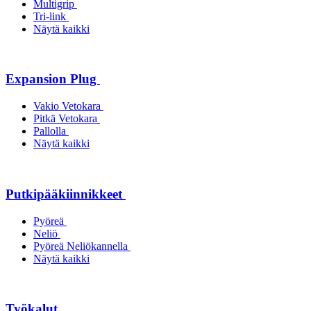
Multigrip
Tri-link
Näytä kaikki
Expansion Plug
Vakio Vetokara
Pitkä Vetokara
Pallolla
Näytä kaikki
Putkipääkiinnikkeet
Pyöreä
Neliö
Pyöreä Neliökannella
Näytä kaikki
Työkalut