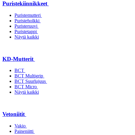
Puristekiinnikkeet
Puristemutteri
Puristeholkki
Puristeruuvi
Puristetappi
Näytä kaikki
KD-Mutterit
BCT
BCT Multigrip
BCT Suurlujuus
BCT Micro
Näytä kaikki
Vetoniitit
Vakio
Paineniitti