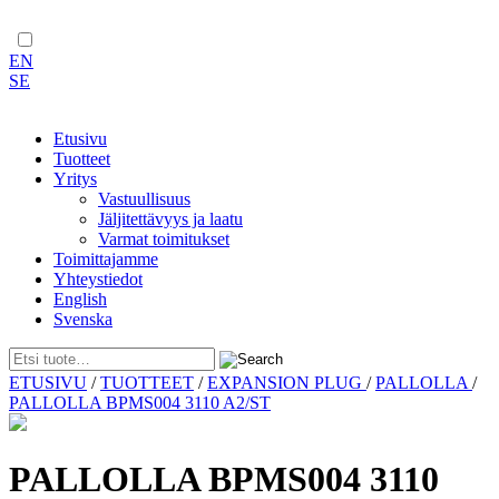
EN
SE
Etusivu
Tuotteet
Yritys
Vastuullisuus
Jäljitettävyys ja laatu
Varmat toimitukset
Toimittajamme
Yhteystiedot
English
Svenska
Skip
ETUSIVU
/
TUOTTEET
/
EXPANSION PLUG
/
PALLOLLA
/
to
PALLOLLA BPMS004 3110 A2/ST
content
PALLOLLA BPMS004 3110